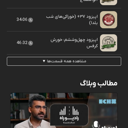
اپیزود ۳۷+ (خوراکی‌های شب
34:06
یلدا)
اپیزود چهل‌وششم: خورش
46:32
کرفس
مشاهده همه قسمت‌ها ▼
مطالب وبلاگ