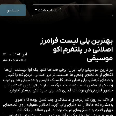
1 انتخاب شده
جستجو
بهترین پلی لیست فرامرز
اصلانی در پلتفرم اکو
۱۴ آذر ۱۴۰۴ •
موسیقی
مطالعه: 5 دقیقه
در تاریخ موسیقی پاپ ایران، برخی صداها تنها یک آوا نیستند؛ آن‌ها
تکه‌ای از حافظه‌ی جمعی ما هستند. فرامرز اصلانی، مردی که با گیتار
و صدای گرمش، پلی میان شعر کلاسیک فارسی و موسیقی مدرن غرب
زد، یکی از همین اسطوره‌هاست. درگذشت او در فروردین ۱۴۰۳، پایان
حضور فیزیکی‌اش بود، اما آغازی شد برای جاودانگی بیشتر آثارش.
از «اگه یه روز» که زمزمه‌ی عاشقانه‌ی چند نسل بوده تا «آهوی
وحشی» که حافظ را به دنیای پاپ آورد، اصلانی همواره راوی قصه‌های
تهران قدیم و دلتنگی‌های غربت بود. در این مقاله از بلاگ اکو
موسیقی، نه تنها به زندگی پرفراز و نشیب او می‌پردازیم، بلکه راهی را