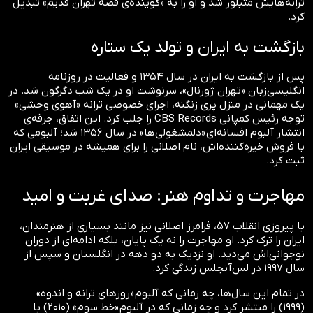
ترانه‌هایش متبلور شد و او را به «گوینده‌ی قصه تهران قدیم» تبدیل
کرد.
بازگشت به ایران و تولد یک ستاره
پس از بازگشت به ایران در سال ۱۳۵۴ و فعالیت در روزنامه
انگلیسی‌زبان «تهران ژورنال»، سرنوشت او در یک شب دگرگون شد. در
یک مهمانی در منزل پری زنگنه، اجرای خصوصی ترانه «آهوی وحشی»
توجه رئیس کمپانی CBS Records را جلب کرد. این اتفاق، جرقه‌ی
انتشار آلبوم افسانه‌ای «دلمشغولی‌ها» در سال ۱۳۵۶ شد؛ آلبومی که
با فروش خیره‌کننده‌اش، نام اصلانی را برای همیشه در موسیقی ایران
ثبت کرد.
مهاجرت و تداوم هنر: صدای غربت و امید
با پیروزی انقلاب ۵۷، فرامرز اصلانی نیز مانند بسیاری از هنرمندان،
ایران را ترک کرد. او مهاجرت را نه یک پایان، بلکه ادامه‌ای از دوران
نوجوانی‌اش می‌دید. او نزدیک به دو دهه در انگلستان و سپس از
سال ۱۹۹۷ در لس‌آنجلس زندگی کرد.
در تمام این سال‌ها، چه زمانی که آلبوم «روزهای ترانه و اندوه»
(۱۹۹۹) را منتشر کرد و چه زمانی که در آلبوم «خط سوم» (۲۰۱۰) با