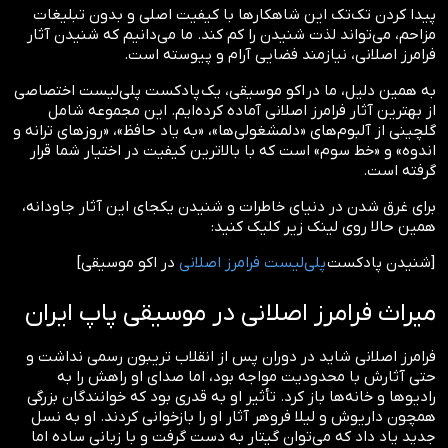
پیدا کردن تک‌تک این شاهکارها با کیفیت اصلی و بدون تبلیغات
مزاحم، می‌تواند لذت شنیدن را کم کند. ما می‌دانیم که شنیدن آثار
فرامرز اصلانی، نیازمند فضایی آرام و پیوسته است.
به همین دلیل، ما در اکو موسیقی، یک پادکست پلی‌لیست اختصاصی
از بهترین آثار فرامرز اصلانی آماده کرده‌ایم. این مجموعه شامل
گلچینی از آلبوم‌های «دلمشغولی‌ها»، «به یاد حافظ»، «روزهای ترانه و
اندوه» و «خط سوم» است که با بالاترین کیفیت در اختیار شما قرار
گرفته است.
برای غرق شدن در دنیای خاطرات و شنیدن یکجای این آثار جاودانه،
همین حالا روی لینک زیر کلیک کنید:
[شنیدن پادکست
پلی‌لیست فرامرز اصلانی
در اکو موسیقی]
میراث فرامرز اصلانی در موسیقی پاپ ایران
فرامرز اصلانی شاید در دوران پس از انقلاب تریبون رسمی نداشت و
حتی آثارش با محدودیت مواجه بود، اما صدای او راهش را به
رادیوها و خانه‌ها باز کرد. تأثیر او به قدری بود که خوانندگان بزرگی
همچون داریوش و‌ لیلا فروهر آثار او را بازخوانی کردند. او به نسل
جدید یاد داد که می‌توان گیتار به دست گرفت و با زبانی ساده اما