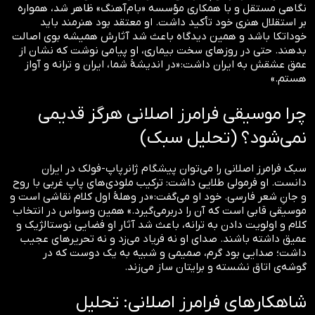
نگاهی مستقل و با همکاری مؤسسه «بام‌آهنگ» ظاهر شد، همواره
بر استقلال هنری خود تأکید داشت. او معتقد بود هنرمند باید
خوداتکا باشد و همین دیدگاه باعث شد آثارش همیشه بوی اصالت
بدهند. حتی در روزهای سخت بیماری، او پیامی نوشت که نشان از
عمق عشقش به ایران داشت: «در اندیشهٔ شما، ایران و ترانه و آواز
هستم.»
چرا موسیقی فرامرز اصلانی هرگز قدیمی
نمی‌شود؟ (تحلیل سبک)
سبک فرامرز اصلانی را می‌توان پیشگام ژانر پاپ-فولک در ایران
دانست. او فرمولی طلایی داشت: ترکیب ملودی‌های پاپ غربی با روح
و جانِ شعر فارسی. خود او می‌گفت: «در وهلهٔ اول کلام نقاشی است و
موسیقی قابی است که آن را دربرمی‌گیرد.» همین وسواس در انتخاب
کلام و اولویت دادن به ترانه، باعث شد آثار او فضایی نوستالژیک و
عمیق داشته باشند. صدای او نه فریاد می‌زد و نه تحریرهای عجیب
داشت؛ صدایی بود گرم، صمیمی و شبیه به یک دوست که در
گوشه‌ی اتاق نشسته و برایتان ساز می‌زند.
شاهکارهای فرامرز اصلانی: تحلیل