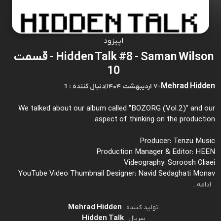
اپیزود
Hidden Talk #8 - Saman Wilson - قسمت
10
Mehrad Hidden
-
۷ اردیبهشت ۱۴۰۴
|
1 : دنبال کننده
We talked about our album called "BOZORG (Vol.2)" and our
aspect of thinking on the production.
Producer: Tenzu Music
Production Manager & Editor: HEEN
Videography: Soroosh Oliaei
YouTube Video Thumbnail Designer: Navid Sedaghati Monav
ادامه...
Mehrad Hidden
تولید کننده :
Hidden Talk
سریال :