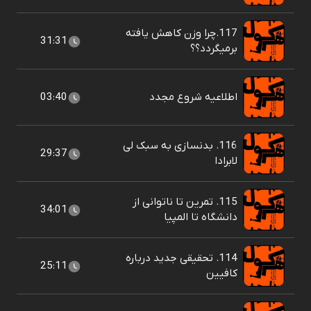
117.چرا وزن کاهش یافته
31:31
برمیگردد؟؟
اطلاعیه شروع مجدد
03:40
116. بدنسازی به سبک لی
29:37
لابرادا
115. تمرین تا ناتوانی از
34:01
دانشگاه تا المپیا
114. تحقیقی جدید درباره
25:11
کافیین