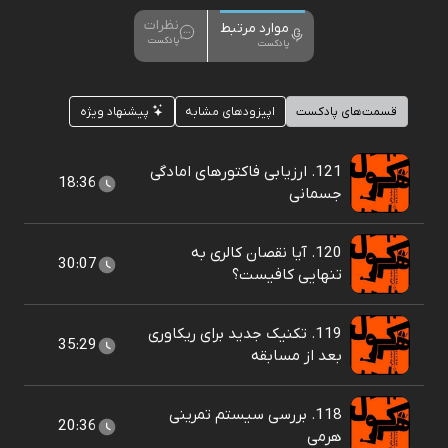
نظرات
موارد مرتبط
پادکست
پادکست
قسمت‌های پادکست
اپیزودهای مشابه
پیشنهاد ویژه
121. ارزیابی فاکتورهای امادگی
18:36
جسمانی
120. آیا نقصان کالری به
30:07
تنهایی کافیست؟
119. تکنیک جدید برای ریکاوری
35:29
بعد از مسابقه
118. بررسی سیستم تمرینی
20:36
هرمی