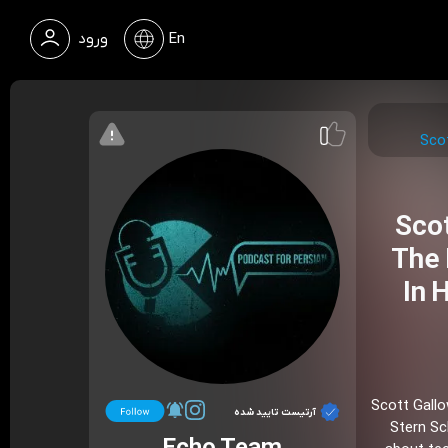
En
ورود
Scot
Scot
The 
In 
Scott Gallo
آرتیست تایید شده
Stern Sc