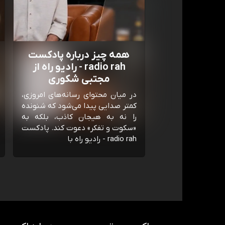
همه چیز درباره پادکست
radio rah - رادیو راه از
مجتبی شکوری
در میان محتوای رسانه‌های امروزی،
کمتر صدایی پیدا می‌شود که شنونده
را نه به هیجان کاذب، بلکه به
«سکوت و تفکر» دعوت کند. پادکست
radio rah - رادیو راه با