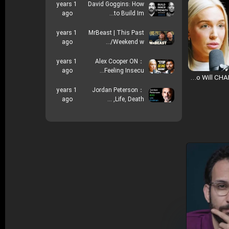
1 years
David Goggins: How
ago
to Build Im...
1 years
MrBeast | This Past
ago
Weekend w/...
1 years
Alex Cooper ON：
ago
Feeling Insecu...
Alex Cooper ON： Feeling Insecure？ This Video Will CHANGE Everything! ｜ Jay Shetty
1 years
Jordan Peterson：
ago
Life, Death, ...