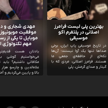
بهترین پلی لیست فرامرز
مهدی شجاری و دا
اصلانی در پلتفرم اکو
موفقیت موبونیوز: 
موسیقی
موبایل تا یکی از رسا
مهم تکنولوژی ای
در تاریخ موسیقی پاپ ایران، برخی
صداها تنها یک آوا نیستند؛ آن‌ها
یادتان هست قدیم‌تر
تکه‌ای از حافظه‌ی جمعی ما
می‌خواستیم گوشی ب
هستند. فرامرز اصلانی، مردی که با
مکافاتی داشتیم؟ باید ت
گیتار و صدای گرمش، پلی
علاءالدین و چارسو هزار ت
بالا و پایین می‌کردیم و آ