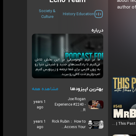
Echo Team
about tec
author of
Society &
History
Education
Culture
درباره
ما در تیم اکوموسیقی در این بخش تلاش
می‌کنیم تا پادکست‌های جدید و شنیدنی دنیا رو
به زبون فارسی برای شما ترجمه و زیرنویس کنیم.
امیدواریم لذت‌ کافی رو ببرید.
بهترین اپیزودها
مشاهده همه
Joe Rogan
1 years
Experience #2240 -
ago
R...
1 years
Rick Rubin： How to
MrBeast | This Past Weekend w/ Theo Von #548
ago
Access Your...