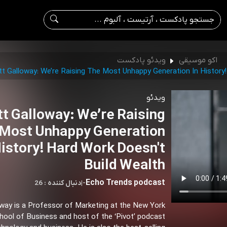
اکو موسیقی
ویدئو پادکست
t Galloway: We’re Raising The Most Unhappy Generation In History
ویدئو
t Galloway: We’re Raising
Most Unhappy Generation
History! Hard Work Doesn't
Build Wealth
Echo Trends podcast
-
|
26 : دنبال کننده
way is a Professor of Marketing at the New York
hool of Business and host of the ‘Pivot’ podcast