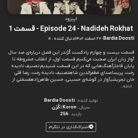
اپیزود
Episode 24 - Nadideh Rokhat - قسمت 1
Bardia Doosti
-
۲۷ اسفند ۱۴۰۲
|
4 : دنبال کننده
قسمت بیست و چهارم پادکست کُرُندر این فصل درباره‌ی صد سال
آواز زنان ایران صحبت می‌کنیم.قسمت اول، از انقلاب مشروطه تا
پایان قاجارآهنگ‌هایی که در این قسمت شنیدیم:تصنیف نادیده
رخت، پریساصدای مظفرالدین شاهتصنیف نادیده رخت، رضا قلی
خان تجریشیآواز در گوشه‌ی حسینی، حسین طاهرزادهقسمتی از
ادامه...
Bardia Doosti
تولید کننده :
Koron | کُرُن
سریال :
256
بازدید :
اشتراک‌گذاری در تلگرام