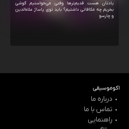
یادتان هست قدیم‌ترها وقتی می‌خواستیم گوشی
بخریم چه مکافاتی داشتیم؟ باید توی پاساژ علاءالدین
و چارسو
اکوموسیقی
درباره ما
تماس با ما
راهنمایی