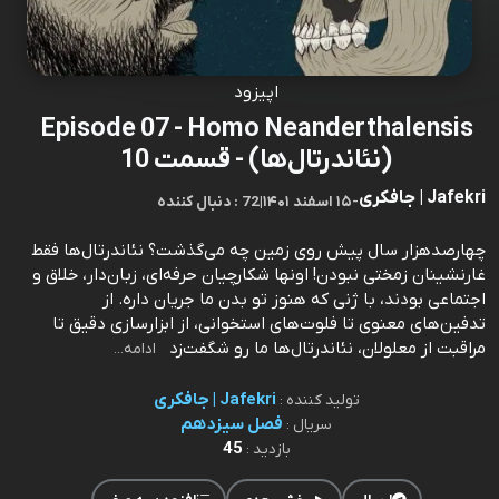
اپیزود
Episode 07 - Homo Neanderthalensis
(نئاندرتال‌ها) - قسمت 10
Jafekri | جافکری
-
۱۵ اسفند ۱۴۰۱
|
72 : دنبال کننده
چهارصدهزار سال پیش روی زمین چه می‌گذشت؟ نئاندرتال‌ها فقط
غارنشینان زمختی نبودن! اونها شکارچیان حرفه‌ای، زبان‌دار، خلاق و
اجتماعی بودند، با ژنی که هنوز تو بدن ما جریان داره. از
تدفین‌های معنوی تا فلوت‌های استخوانی، از ابزارسازی دقیق تا
مراقبت از معلولان، نئاندرتال‌ها ما رو شگفت‌زد
ادامه...
Jafekri | جافکری
تولید کننده :
فصل سیزدهم
سریال :
45
بازدید :