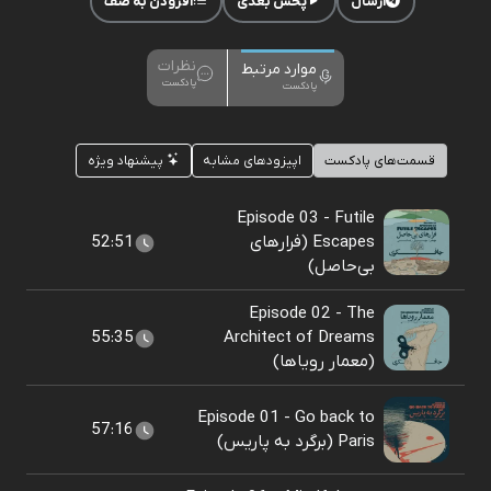
ارسال
پخش بعدی
افزودن به صف
نظرات
موارد مرتبط
پادکست
پادکست
قسمت‌های پادکست
اپیزودهای مشابه
پیشنهاد ویژه
Episode 03 - Futile
Escapes (فرارهای
52:51
بی‌حاصل)
Episode 02 - The
55:35
Architect of Dreams
(معمار رویاها)
Episode 01 - Go back to
57:16
Paris (برگرد به پاریس)