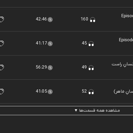
Episo
42:46
160
Episod
41:17
45
Episode 06 - Homo  (انسانِ راست
56:29
49
41:05
52
مشاهده همه قسمت‌ها ▼