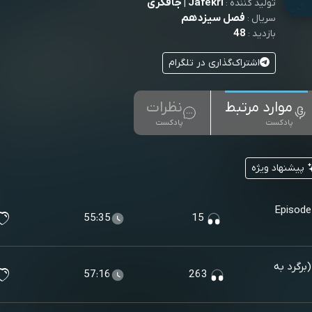
Jafekri | جافکری
تولید کننده :
فصل سیزدهم
سریال :
48
بازدید :
اشتراک‌گذاری در تلگرام
موارد مرتبط
نظرات
پادکست
پادکست
پیشنهاد ویژه
Episode
55:35
15
Episode 01 - Go back to Par (برگرد به
57:16
263