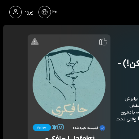
En
ورود
Epi (درنگ کن!) -
برابرش
وسطش
 یادمون
ً وقتی تحت
آرتیست تایید شده