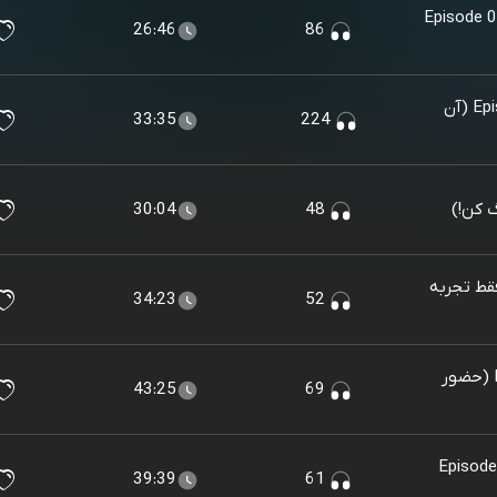
Episode 0
26:46
86
Episode 05 - Beyond Mindfulness (آن
33:35
224
30:04
48
Episode 03 - Just E (فقط تجربه
34:23
52
Episode 02 - Mindful Presence (حضور
43:25
69
Episode
39:39
61