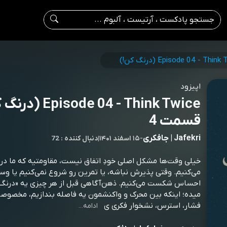
Episode 04 - Thin (درنگ کن!)
اپیزود
sode 04 - Think Twice
قسمت 4
Jafekri | جافکری
-
۱۵ اسفند ۱۴۰۱
|
72 : دنبال کننده
خیلی وقت‌ها مشکل اصلی خودِ اتفاق نیست، مقاومتیه که ما در 
می‌کنیم. وقتی پذیرش نباشه، یا تمرین رو شروع نمی‌کنیم یا 
احساس شکست می‌کنیم. ذهن‌آگاهی قبل از هر چیزی یه «درنگ»
میده؛ اینکه بین محرک و واکنشمون یه فاصله بندازیم، مخصوصا
فشار، استرس، نشخوار فکری ی
ادامه...