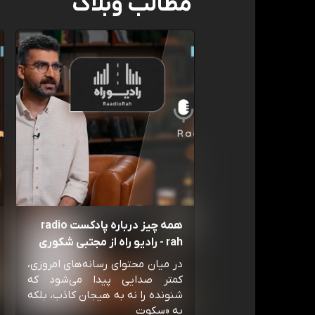
مطالب وبلاگ
همه چیز درباره پادکست radio
rah - رادیو راه از مجتبی شکوری
در میان محتوای رسانه‌های امروزی،
کمتر صدایی پیدا می‌شود که
شنونده را نه به هیجان کاذب، بلکه
به «سکوت