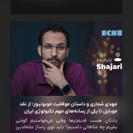
مهدی شجاری و داستان موفقیت موبونیوز: از نقد
موبایل تا یکی از رسانه‌‌های مهم تکنولوژی ایران
یادتان هست قدیم‌ترها وقتی می‌خواستیم گوشی
بخریم چه مکافاتی داشتیم؟ باید توی پاساژ علاءالدین