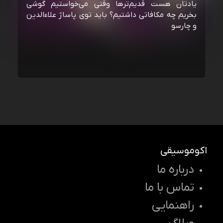
یادتان هست قدیم‌ترها وقتی می‌خواستیم گوشی
بخریم چه مکافاتی داشتیم؟ باید توی پاساژ علاءالدین
و چارسو
اکوموسیقی
درباره ما
تماس با ما
راهنمایی