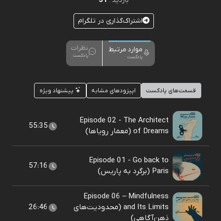
51
بازدید :
اشتراک‌گذاری در تلگرام
نظرات
موارد مرتبط
پادکست
پادکست
قسمت‌های پادکست
اپیزودهای مشابه
پیشنهاد ویژه
Episode 02 - The Architect
55:35
of Dreams (معمار رویاها)
Episode 01 - Go back to
57:16
Paris (برگرد به پاریس)
Episode 06 – Mindfulness
and Its Limits (محدودیت‌های
26:46
ذهن‌آگاهی)