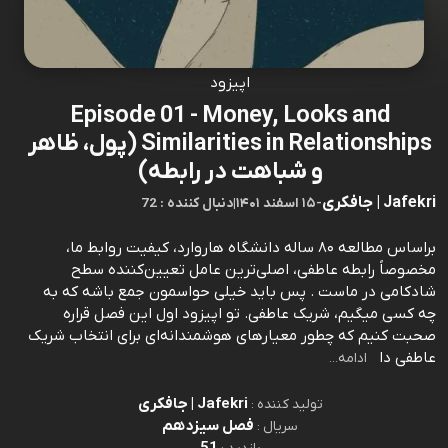
اپیزود
Episode 01 - Money, Looks and
Similarities in Relationships (پول، ظاهر
و شباهت در رابطه)
Jafekri | جافکری
-
۱۵ اسفند ۱۴۰۱
|
72 : دنبال کننده
براساس مطالعه ۸۰ ساله دانشگاه هاروارد، کیفیت روابط ما،
مخصوصاً رابطه عاطفی، اصلی‌ترین عامل تعیین‌کننده سطح
شادکامی در ماست . پس باید خیلی حواسمون جمع باشه که به
چه کسی میگیم، شریک عاطفی. تو اپیزود اول این فصل قراره
صحبت کنیم که چطور معیارهای هوشمندانه‌ای برای انتخاب شریک
عاطفی دا
ادامه...
Jafekri | جافکری
تولید کننده :
فصل سیزدهم
سریال :