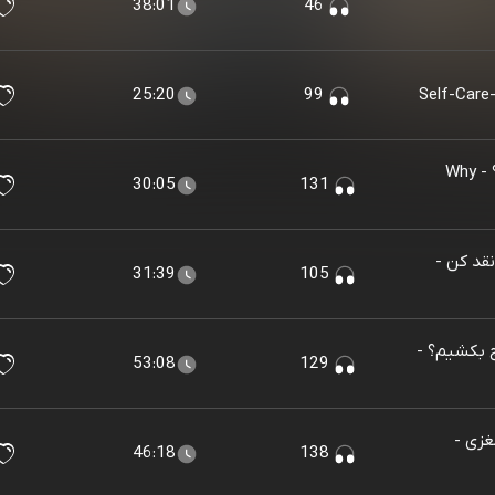
38:01
46
25:20
99
Ep 127 - !چرا اصلا انگیزه نداریم ؟ - Why
30:05
131
 نقد کن -
31:39
105
رنج بکشیم؟ -
53:08
129
مغزی -
46:18
138