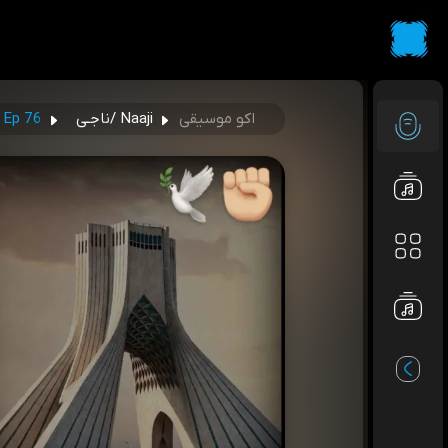
اکو موسیقی
Naaji /ناجـی
Ep 76 - تو زنده ای - You\re Alive