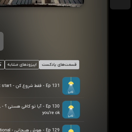
قسمت‌های پادکست
اپیزودهای مشابه
Ep 131 - فقط شروع کن - Just start
30
you’re ok
Ep 129 - هوش هیج