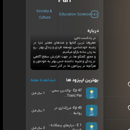
Pari
Society &
Education
Science
Culture
درباره
در پادکست ناجی:
معروف ترین کتابها و متدهای معتبر دنیا در
زمینه خودشناسی، توسعه فردي و زندگی بهتر ، رو
به زبان ساده بازگو میکنیم.
و محور گفتگو ها، در جهت افزایش سطح آگاهی
در زندگی و تجربه داشتنه حس بهتر به خودمون و
هرآنچه در پیرامون ما، در گذر است.
بهترین اپیزود ها
مشاهده همه
Ep 47 - والدین سمی ،
1 سال قبل
Toxic Par...
Ep 45- مرزگذاری در
1 سال قبل
روابط ...
E 1 - نیازهای پنجگانه -
3 سال قبل