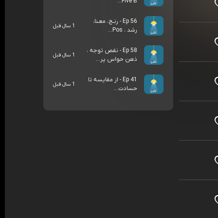
Five B...
Ep 56 - رنـج، معـنا،
1 سال قبل
رشد ، Pos...
Ep 58 - نقص توجه ،
1 سال قبل
ذهن حواس پر...
Ep 41 - از مقایسه تا
1 سال قبل
حسادت...