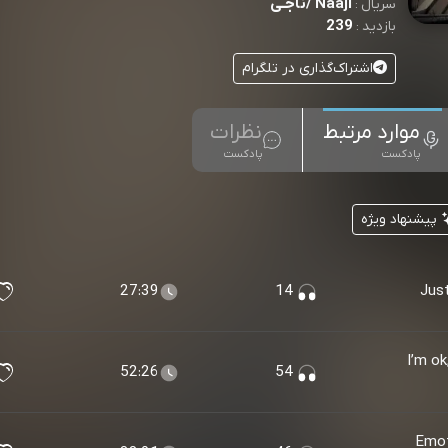
Naaji /ناجـی
سریال :
239
بازدید :
اشتراک‌گذاری در تلگرام
موارد مرتبط
نظرات
پادکست
پادکست
پیشنهاد ویژه
27:39
14
Ep 1 - آیا تو کافی هستی ؟ - I’m ok,
52:26
54
انی - Emotional