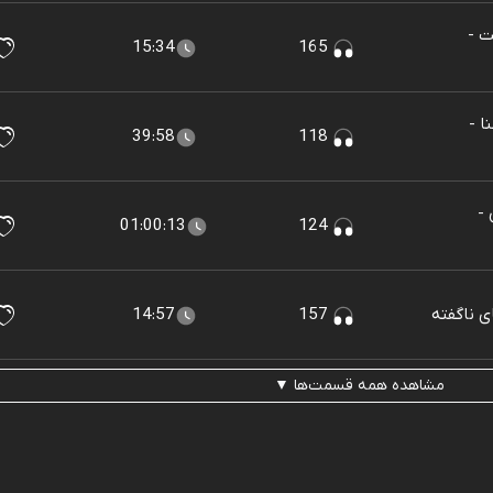
یت -
15:34
165
نا -
39:58
118
 -
01:00:13
124
14:57
157
مشاهده همه قسمت‌ها ▼