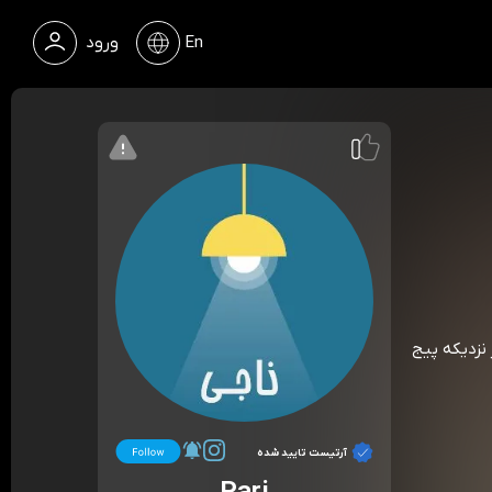
En
ورود
… سحر نزدیکه پیج
آرتیست تایید شده