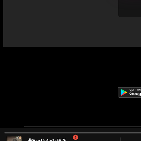
Ep 76 - تو زنده ای - You\re Alive