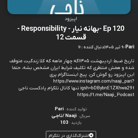
اپیزود
Ep 120 -بهانه نیار - Responsibility -
قسمت 12
Pari
-
۹ تیر ۱۴۰۵
|
9 : دنبال کننده
تاریخ ضبط: اردیبهشت ۱۴۰۵اگه چهار ماهه که کلا زندگیت متوقف
شده و همش منتظری که تکلیف شرایط ایران مشخص بشه، حتما
این اپیزود رو گوش کن. پیج اینستاگرام پری
https://www.instagram.com/naaji_pari?
igsh=bDBybnE1ZXhwa29t تنها کانال تلگرام پادکست ناجی
https://t.me/Naaji_Podcast
Pari
تولید کننده :
Naaji /ناجـی
سریال :
103
بازدید :
اشتراک‌گذاری در تلگرام