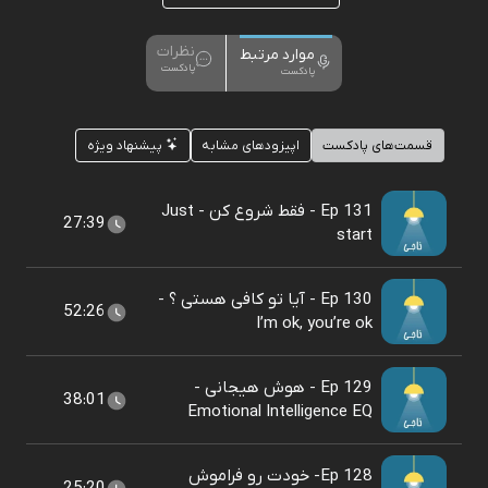
نظرات
موارد مرتبط
پادکست
پادکست
قسمت‌های پادکست
اپیزودهای مشابه
پیشنهاد ویژه
Ep 131 - فقط شروع کن - Just
27:39
start
Ep 130 - آیا تو کافی هستی ؟ -
52:26
I’m ok, you’re ok
Ep 129 - هوش هیجانی -
38:01
Emotional Intelligence EQ
Ep 128- خودت رو فراموش