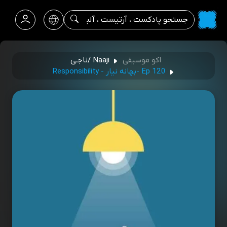
اکو موسیقی
Naaji /ناجـی
Ep 120 -بهانه نیار - Responsibility