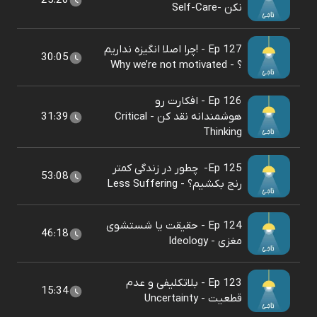
25:20
نکن -Self-Care
Ep 127 - !چرا اصلا انگیزه نداریم
30:05
؟ - Why we’re not motivated
Ep 126 - افکارت رو
هوشمندانه نقد کن - Critical
31:39
Thinking
Ep 125- ‌ چطور در زندگی کمتر
53:08
رنج بکشیم؟ - Less Suffering
Ep 124 - ‌حقیقت یا شستشوی
46:18
مغزی - Ideology
Ep 123 - بلاتکلیفی و عدم
15:34
قطعیت - Uncertainty