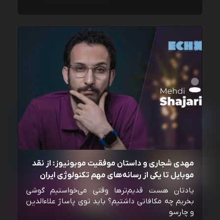
مهدی شجاری و داستان موفقیت موبونیوز: از نقد
موبایل تا یکی از رسانه‌‌های مهم تکنولوژی ایران
یادتان هست قدیم‌ترها وقتی می‌خواستیم گوشی
بخریم چه مکافاتی داشتیم؟ باید توی پاساژ علاءالدین
و چارسو