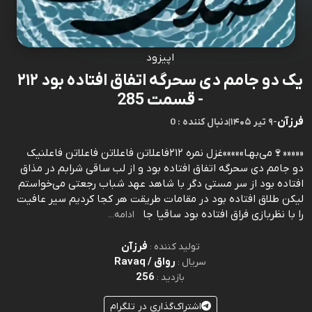
اپیزود
یک دو جامم دی سحرگه اتفاق افتاده بود ۲۱۲
- قسمت 285
فرزآن
-
۹ تیر ۱۴۰۵
|
0 : دنبال کننده
«««««🍷می‌بهـا»»»»»غزل نمره ۲۱۲فاعلاتن فاعلاتن فاعلاتن فاعلنيک
دو جامم دی سحرگه اتفاق افتاده بود و از لب ساقی شرابم در مذاق
افتاده بود از سر مستی دگر با شاهد عهد شباب رجعتی می‌خواستم
ليکن طلاق افتاده بود در مقامات طريقت هر کجا کرديم سير عافيت
را با نظربازی فراق افتاده بود ساقيا جا
ادامه...
فرزآن
تولید کننده :
رواق / Ravaq
سریال :
256
بازدید :
اشتراک‌گذاری در تلگرام