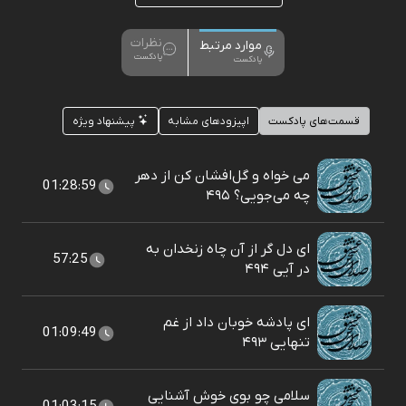
نظرات
موارد مرتبط
پادکست
پادکست
قسمت‌های پادکست
اپیزودهای مشابه
پیشنهاد ویژه
می خواه و گل‌افشان کن از دهر
01:28:59
چه می‌جویی؟ ۴۹۵
ای دل گر از آن چاه زنخدان به
57:25
در آیی ۴۹۴
ای پادشه خوبان داد از غم
01:09:49
تنهایی ۴۹۳
سلامی چو بوی خوش آشنایی