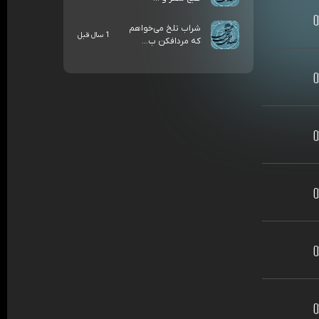
شراب تلخ می‌خواهم
1 سال قبل
که مردافکن ب...