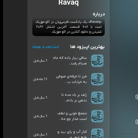
Ravaq
درباره
«Ravaq» یک پادکست فارسی‌زبان در اکو موزیک
است با ۶۰۶ قسمت. آخرین انتشار: ۲۰۲۶.
شنیدن و دانلود آنلاین در اکو موزیک.
بهترین اپیزود ها
مشاهده همه
ساقی بیار باده که ماه
1 سال قبل
صیام رفت...
خیز تا خرقه‌ی صوفی
11 ماه قبل
به خرابات ب...
زلف بر باد مده تا
1 سال قبل
ندهی بر بادم...
مجمع خوبی و لطف
1 سال قبل
است عذار چو مه...
کنار آب و پای بید و
1 سال قبل
طبع شعر و ...