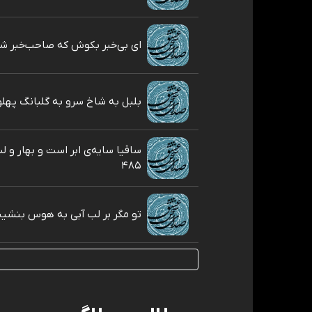
ای بی‌خبر بکوش که صاحب‌خبر شوی 
بلبل به شاخ سرو به گلبانگ پهلوی 
ساقیا سایه‌ی ابر است و بهار و 
۴۸۵
تو مگر بر لب آبی به هوس بنشينی ۴