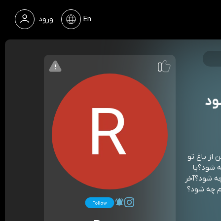
En
ورود
ود
علنگر من از باغ تو
ه شود؟يا
چه شود؟آخر
م چه شود؟