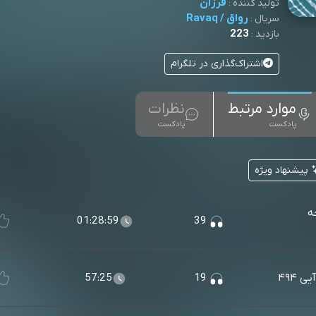
فرزآن
تولید کننده :
رواق / Ravaq
سریال :
223
بازدید :
اشتراک‌گذاری در تلگرام
موارد مرتبط
نظرات
پادکست
پادکست
پیشنهاد ویژه
ه
01:28:59
39
 ۴۹۴
19
57:25