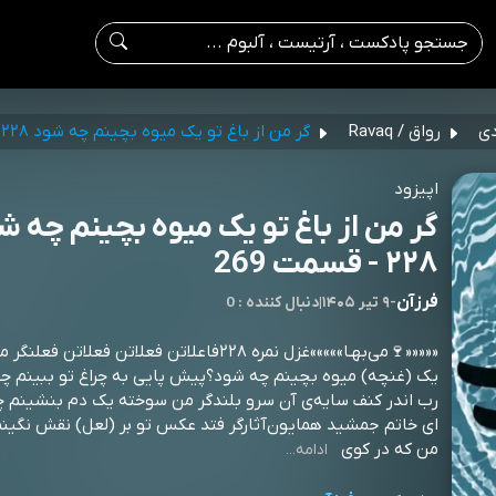
دی
رواق / Ravaq
گر من از باغ تو یک میوه بچینم چه شود ۲۲۸
اپیزود
گر من از باغ تو یک میوه بچینم چه ش
۲۲۸ - قسمت 269
فرزآن
-
۹ تیر ۱۴۰۵
|
0 : دنبال کننده
«««««🍷می‌بهـا»»»»»غزل نمره ۲۲۸فاعلاتن فعلاتن فعلاتن ف
يک (غنچه) ميوه بچينم چه شود؟پيش پایی به چراغ تو ببينم چ
رب اندر کنف سايه‌ی آن سرو بلندگر من سوخته يک دم بنشينم 
ای خاتم جمشيد همايون‌آثارگر فتد عکس تو بر (لعل) نقش نگين
من که در کوی
ادامه...