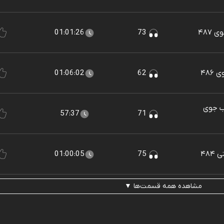
۴۸۷
73
01:01:26
۴۸۶
62
01:06:02
لب جوی
57:37
71
۴۸
75
01:00:05
مشاهده همه قسمت‌ها ▼