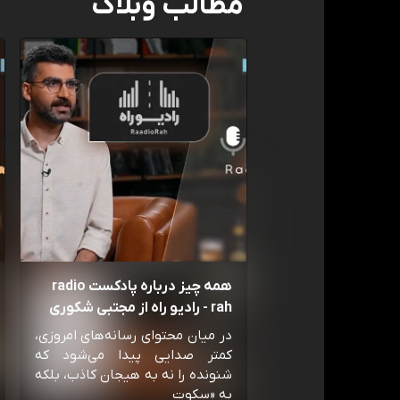
مطالب وبلاگ
همه چیز درباره پادکست radio
rah - رادیو راه از مجتبی شکوری
در میان محتوای رسانه‌های امروزی،
کمتر صدایی پیدا می‌شود که
شنونده را نه به هیجان کاذب، بلکه
به «سکوت