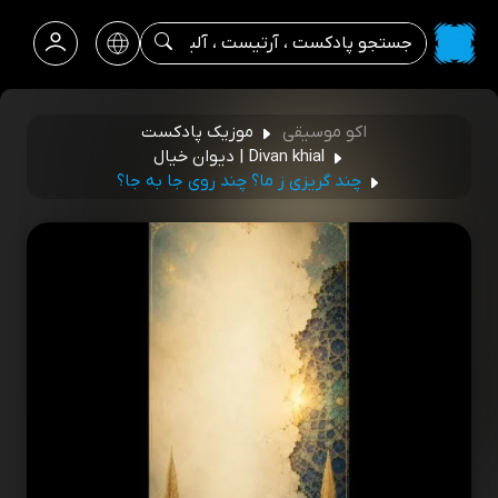
اکو موسیقی
موزیک پادکست
Divan khial | دیوان خیال
چند گریزی ز ما؟ چند روی جا به جا؟