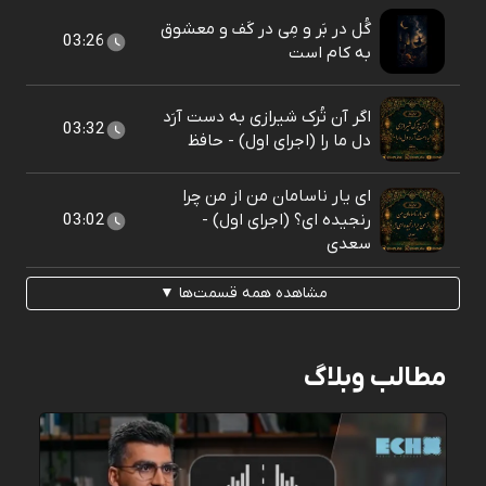
گُل در بَر و مِی در کَف و معشوق
03:26
به کام است
اگر آن تُرک شیرازی به دست آرَد
03:32
دل ما را (اجرای اول) - حافظ
ای یار ناسامان من از من چرا
رنجیده ای؟ (اجرای اول) -
03:02
سعدی
مشاهده همه قسمت‌ها ▼
مطالب وبلاگ