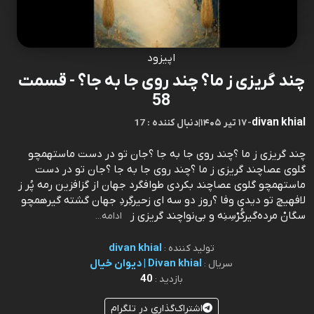
اپیزود
چند گریزی ز ما؟ چند روی جا به جا؟ - قسمت
58
divan khial
-
۱۷ تیر ۱۴۰۵
|
17 : دنبال کننده
چند گریزی ز ما ؟چند روی جا به جا ؟جان تو در دست ماستهمچو
گلوی عصاچند گریزی ز ما ؟چند روی جا به جا ؟جان تو در دست
ماستهمچو گلوی عصاچند بکردی طوافگرد جهان از گزافزین رمه پُر ز
لافهیچ تو دیدی وفا ؟روز دو سه‌ ای زحیرگِردِ جهان گشته گیرهمچو
سگانْ مرده‌گیرگُرْسِنِه و بی‌نواچند گریزی ز
ادامه...
divan khial
تولید کننده :
Divan khial | دیوان خیال
سریال :
40
بازدید :
اشتراک‌گذاری در تلگرام