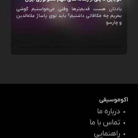
یادتان هست قدیم‌ترها وقتی می‌خواستیم گوشی
بخریم چه مکافاتی داشتیم؟ باید توی پاساژ علاءالدین
و چارسو
اکوموسیقی
درباره ما
تماس با ما
راهنمایی