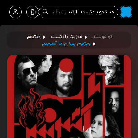
اکو موسیقی
موزیک پادکست
ویژبوم
ویژبوم چهارم: ما آشوبیم