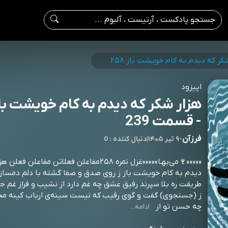
کر که دیدم به کام خویشت باز ۲۵۸
اپیزود
- قسمت 239
فرزآن
-
۹ تیر ۱۴۰۵
|
0 : دنبال کننده
«««««🍷می‌بهـا»»»»»غزل نمره ۲۵۸مفاعلن فعلاتن مفاعلن 
ديدم به کام خويشت باز ز روی صدق و صفا گشته با دلم دمساز 
طريقت ره بلا سپرند رفيق عشق چه غم دارد از نشيب و فراز غم ح
ز (جستجوی) گفت و گوی رقيب که نيست سينه‌ی ارباب کينه محرم
چه حسن تو از
ادامه...