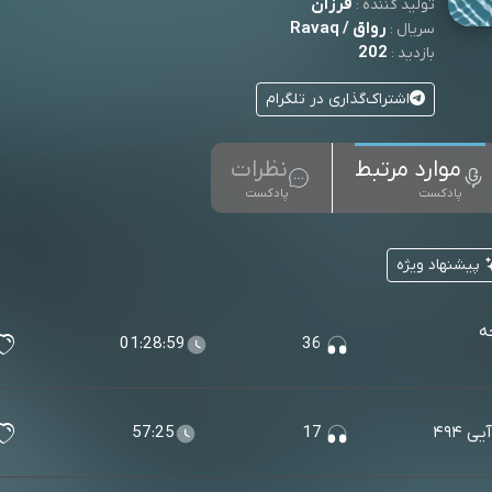
فرزآن
تولید کننده :
رواق / Ravaq
سریال :
202
بازدید :
اشتراک‌گذاری در تلگرام
موارد مرتبط
نظرات
پادکست
پادکست
پیشنهاد ویژه
ه
01:28:59
36
 ۴۹۴
17
57:25