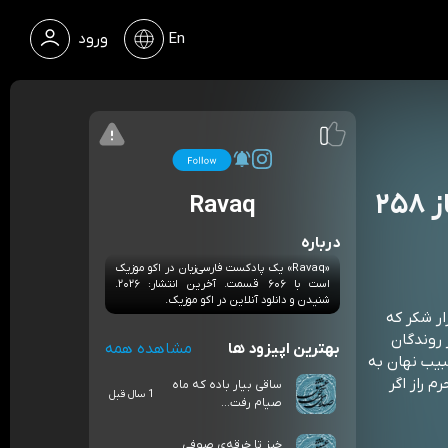
En
ورود
هزار شکر که دیدم به کام خویشت باز ۲۵۸
Ravaq
درباره
«Ravaq» یک پادکست فارسی‌زبان در اکو موزیک
است با ۶۰۶ قسمت. آخرین انتشار: ۲۰۲۶.
شنیدن و دانلود آنلاین در اکو موزیک.
فعلن هزار شکر که
روندگان
بهترین اپیزود ها
مشاهده همه
بيب نهان به
 راز اگر
ساقی بیار باده که ماه
1 سال قبل
صیام رفت...
خیز تا خرقه‌ی صوفی