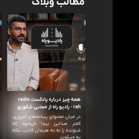
مطالب وبلاگ
همه چیز درباره پادکست radio
rah - رادیو راه از مجتبی شکوری
در میان محتوای رسانه‌های امروزی،
کمتر صدایی پیدا می‌شود که
شنونده را نه به هیجان کاذب، بلکه
به «سکوت