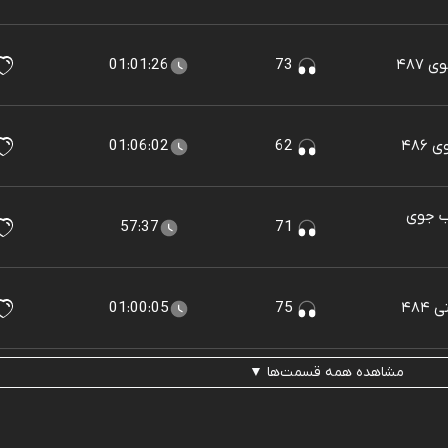
۴۸۷
73
01:01:26
۴۸۶
62
01:06:02
لب جوی
57:37
71
۴۸
75
01:00:05
مشاهده همه قسمت‌ها ▼