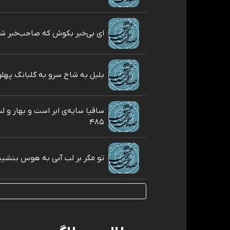
ای بی‌خبر بکوش که صاحب‌خبر شوی 
بلبل به شاخ سرو به گلبانگ پهلوی 
ساقیا سایه‌ی ابر است و بهار و 
۴۸۵
تو مگر بر لب آبی به هوس بنشينی ۴