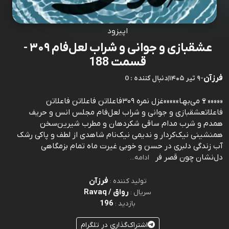
اپیزود
عشقبازی و جوانی و شراب لعل‌فام ۳۰۹ -
قسمت 188
فرزآن
-
۹ تیر ۱۴۰۵
|
0 : دنبال کننده
«««««🍷می‌بهـا»»»»»غزل نمره ۳۰۹فاعلاتن فاعلاتن فاعلاتن
فاعلاتعشقبازی و جوانی و شراب لعل‌فام مجلس انس و حريف
همدم و شرب مدام ساقی شکردهان و مطرب شيرين‌سخن
همنشينی نيک‌کردار و نديمی نيک‌نام شاهدی از لطف و پاکی رشک
آب زندگی دلبری در حسن و خوبی غيرت ماه تمام بزمگاهی
دل‌نشان چون قصر فر
ادامه...
فرزآن
تولید کننده :
رواق / Ravaq
سریال :
196
بازدید :
اشتراک‌گذاری در تلگرام