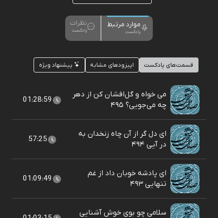
نظرات
موارد مرتبط
پادکست
پادکست
قسمت‌های پادکست
اپیزودهای مشابه
پیشنهاد ویژه
می خواه و گل‌افشان کن از دهر
01:28:59
چه می‌جویی؟ ۴۹۵
ای دل گر از آن چاه زنخدان به
57:25
در آیی ۴۹۴
ای پادشه خوبان داد از غم
01:09:49
تنهایی ۴۹۳
سلامی چو بوی خوش آشنایی