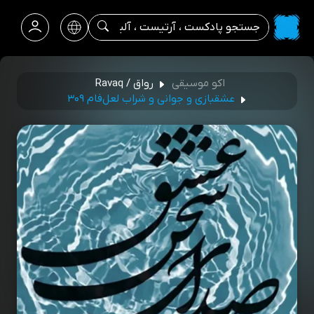
اکو موسیقی
رواق / Ravaq
عشقبازی و جوانی و شراب لعل‌فام ۳۰۹