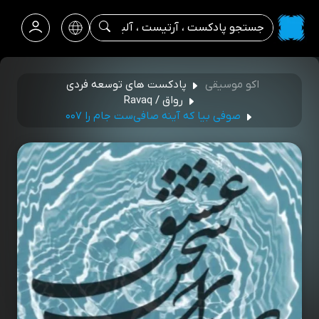
اکو موسیقی
پادکست های توسعه فردی
رواق / Ravaq
صوفی بیا که آینه صافی‌ست جام را ۰۰۷