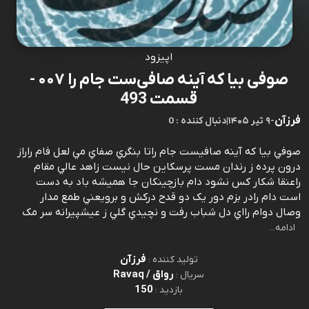
اپیزود
صوفی بیا که آینه صافی‌ست جام را ۰۰۷ -
قسمت 493
فرزآن
-
۹ تیر ۱۴۰۵
|
0 : دنبال کننده
صوفي بيا که آينه صافيست جام راتا بنگري صفاي مي لعل فام راراز
درون پرده ز رندان مست پرسکاين حال نيست زاهد عالي مقام
راعنقا شکار کس نشود دام بازچينکان جا هميشه باد به دست
است دام رادر بزم دور يک دو قدح درکش و برويعني طمع مدار
وصال دوام رااي دل شباب رفت و نچيدي گلي ز عيشپيرانه سر مک
ادامه...
فرزآن
تولید کننده :
رواق / Ravaq
سریال :
150
بازدید :