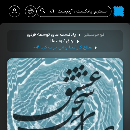
اکو موسیقی
پادکست های توسعه فردی
رواق / Ravaq
صلاح کار کجا و من خراب کجا ۰۰۲