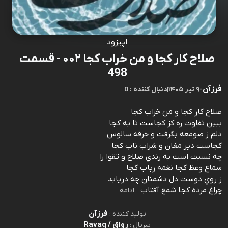
اپیزود
صلاح کار کجا و من خراب کجا ۰۰۲ - قسمت
498
فرزآن
-
۹ تیر ۱۴۰۵
|
0 : دنبال کننده
صلاح کار کجا و من خراب کجا
ببين تفاوت ره کز کجاست تا به کجا
دلم ز صومعه بگرفت و خرقه سالوس
کجاست دير مغان و شراب ناب کجا
چه نسبت است به رندي صلاح و تقوا را
سماع وعظ کجا نغمه رباب کجا
ز روي دوست دل دشمنان چه دريابد
چراغ مرده کجا شمع آفتاب
ادامه...
فرزآن
تولید کننده :
رواق / Ravaq
سریال :