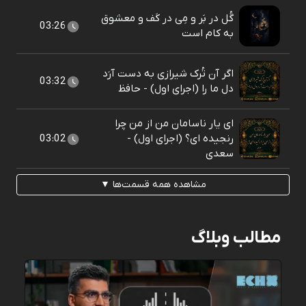
گُل در بَر و مِی در کَف و معشوق
03:26
به کام است
اگر آن تُرک شیرازی به دست آرَد
03:32
دل ما را (اجرای اول) - حافظ
ای یار ناسامان من از من چرا
رنجیده ای؟ (اجرای اول) -
03:02
سعدی
مشاهده همه قسمت‌ها ▼
مطالب وبلاگ