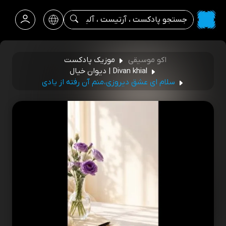
اکو موسیقی
موزیک پادکست
Divan khial | دیوان خیال
سلام ای عشق دیروزی،منم آن رفته از یادی