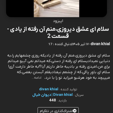
اپیزود
سلام ای عشق دیروزی،منم آن رفته از یادی -
قسمت 2
divan khial
-
۱۷ تیر ۱۴۰۵
|
17 : دنبال کننده
سلام ای عشق دیروزی،منم آن رفته از یادیکه روزی چشمهایم را،به
دنیایی نمیدادیسلام ای رفته از دستی،که میدانم نمی آییو میدانم
برای من،امیدی رفته بر بادیبه خاطر داریَم آیا؟!به خاطر دارمت آری!
سلام ای باور پاکی،که از چشمم نیفتادیقلم آبستنِ بغضی،که
میپیچد به خود هرشبو میزاید تو را با درد،
ادامه...
divan khial
تولید کننده :
Divan khial | دیوان خیال
سریال :
448
بازدید :
اشتراک‌گذاری در تلگرام