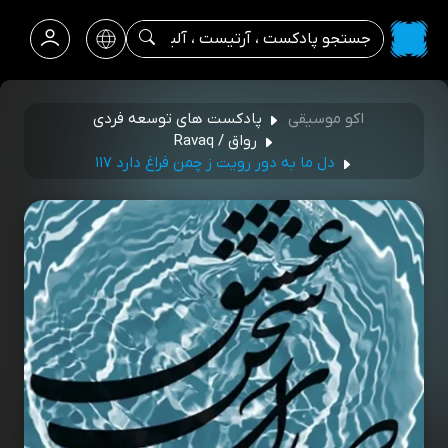
اکو موسیقی
پادکست های توسعه فردی
رواق / Ravaq
دل ما به دور رویت ز چمن فراغ دارد ۱۱۷