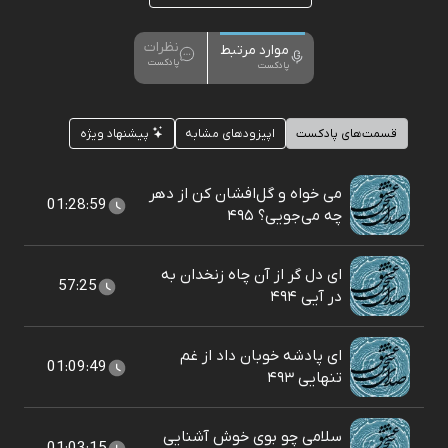
نظرات
موارد مرتبط
پادکست
پادکست
قسمت‌های پادکست
اپیزودهای مشابه
پیشنهاد ویژه
می خواه و گل‌افشان کن از دهر
01:28:59
چه می‌جویی؟ ۴۹۵
ای دل گر از آن چاه زنخدان به
57:25
در آیی ۴۹۴
ای پادشه خوبان داد از غم
01:09:49
تنهایی ۴۹۳
سلامی چو بوی خوش آشنایی