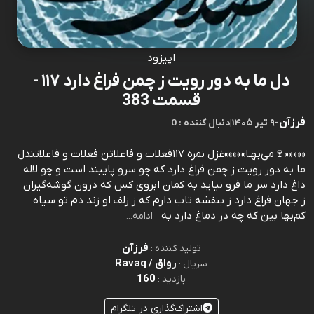
اپیزود
دل ما به دور رویت ز چمن فراغ دارد ۱۱۷ -
قسمت 383
فرزآن
-
۹ تیر ۱۴۰۵
|
0 : دنبال کننده
«««««🍷می‌بهـا»»»»»غزل نمره ۱۱۷فعلات و فاعلاتن فعلات و فاعلاتندل
ما به دور رويت ز چمن فراغ دارد که چو سرو پايبند است و چو لاله
داغ دارد سر ما فرو نيايد به کمان ابروی کس که درون گوشه‌گيران
ز جهان فراغ دارد ز بنفشه تاب دارم که ز زلف او زند دم تو سياه
کم‌بها بين که چه در دماغ دارد به
ادامه...
فرزآن
تولید کننده :
رواق / Ravaq
سریال :
160
بازدید :
اشتراک‌گذاری در تلگرام