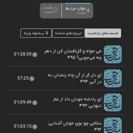
نظرات
موارد مرتبط
پادکست
پادکست
قسمت‌های پادکست
اپیزودهای مشابه
پیشنهاد ویژه
می خواه و گل‌افشان کن از دهر
01:28:59
چه می‌جویی؟ ۴۹۵
ای دل گر از آن چاه زنخدان به
57:25
در آیی ۴۹۴
ای پادشه خوبان داد از غم
01:09:49
تنهایی ۴۹۳
سلامی چو بوی خوش آشنایی
01:03:15
۴۹۲