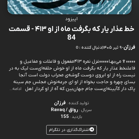
اپیزود
خط عذار یار که بگرفت ماه از او ۴۱۳ - قسمت
84
فرزآن
-
۹ تیر ۱۴۰۵
|
0 : دنبال کننده
«««««🍷می‌بهـا»»»»»غزل نمره ۴۱۳مفعول و فاعلات و مفاعیل و
فاعلنخط عذار يار که بگرفت ماه از او خوش حلقه‌ای‌ست ليک به در
نيست راه از او ابروی دوست گوشه‌ی محراب دولت است آنجا
بسای چهره و حاجت بخواه از او ای جرعه‌نوش مجلس جم سينه
پاک دار کآيينه‌ای‌ست جام جهان‌بين که آه از او کردار اهل
ادامه...
فرزآن
تولید کننده :
رواق / Ravaq
سریال :
155
بازدید :
اشتراک‌گذاری در تلگرام