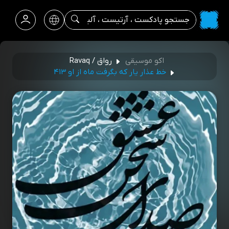
اکو موسیقی
رواق / Ravaq
خط عذار یار که بگرفت ماه از او ۴۱۳