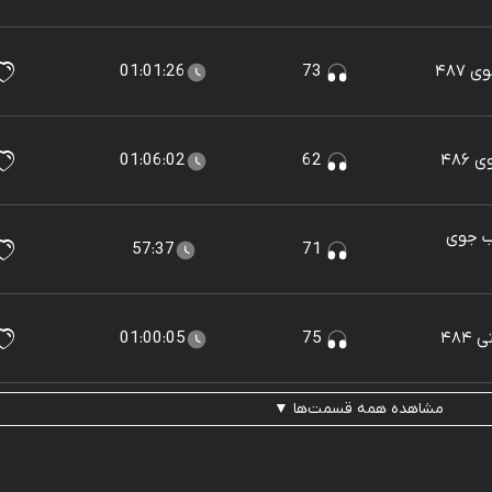
۴۸۷
73
01:01:26
۴۸۶
62
01:06:02
لب جوی
57:37
71
۴۸
75
01:00:05
مشاهده همه قسمت‌ها ▼