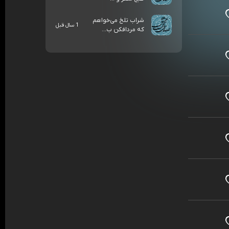
شراب تلخ می‌خواهم
1 سال قبل
که مردافکن ب...