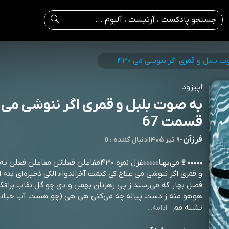
 بلبل و قمری اگر ننوشی می ۴۳۰
اپیزود
قسمت 67
فرزآن
-
۹ تیر ۱۴۰۵
|
0 : دنبال کننده
«««««🍷می‌بهـا»»»»»غزل نمره ۴۳۰مفاعلن فعلاتن مفاعل
و قمری اگر ننوشی می علاج کی کنمت آخرالدواء الکی ذخيره‌ای بنه ا
فصل بهار که می‌رسند ز پی رهزنان بهمن و دی چو گل نقاب برافکن
هوهو منه ز دست پياله چه می‌کنی هی هی (چو هست آب حیا
تشنه مم
ادامه...