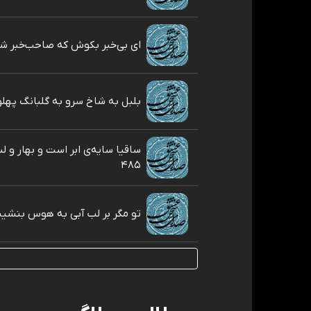
ای بی‌خبر بکوش که صاحب‌خبر شوی 
بلبل به شاخ سرو به گلبانگ پهلوی 
ساقیا سایه‌ی ابر است و بهار و 
۴۸۵
تو مگر بر لب آبی به هوس بنشينی ۴