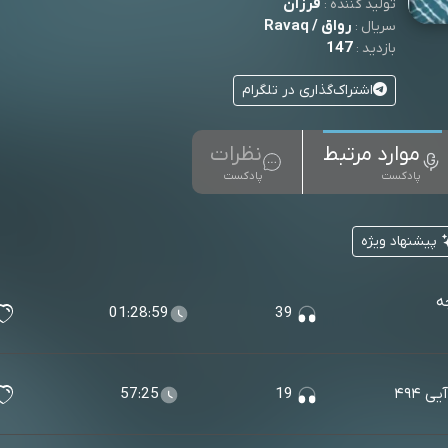
فرزآن
تولید کننده :
رواق / Ravaq
سریال :
147
بازدید :
اشتراک‌گذاری در تلگرام
موارد مرتبط
نظرات
پادکست
پادکست
پیشنهاد ویژه
ه
01:28:59
39
 ۴۹۴
19
57:25