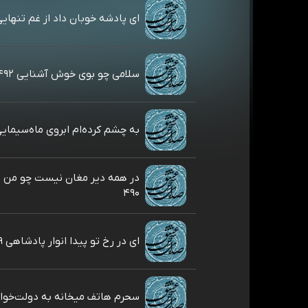
ای پادشه خوبان داد از غم تنهایی ۹۳
سلامی چو بوی خوش آشنایی ۴۹۲
به چشم کرده‌ام ابروی ماه‌سیمایی ۱
در همه دیر مغان نیست چو من 
۴۹۰
ای در رخ تو پیدا انوار پادشاهی ۴۸۹
سحرم هاتف میخانه به دولت‌خواهی 