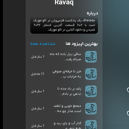
Ravaq
درباره
«Ravaq» یک پادکست فارسی‌زبان در اکو موزیک
است با ۶۰۶ قسمت. آخرین انتشار: ۲۰۲۶.
شنیدن و دانلود آنلاین در اکو موزیک.
بهترین اپیزود ها
مشاهده همه
ساقی بیار باده که ماه
1 سال قبل
صیام رفت...
خیز تا خرقه‌ی صوفی
11 ماه قبل
به خرابات ب...
زلف بر باد مده تا
1 سال قبل
ندهی بر بادم...
مجمع خوبی و لطف
1 سال قبل
است عذار چو مه...
کنار آب و پای بید و
1 سال قبل
طبع شعر و ...