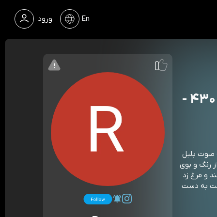
En
ورود
به صوت بلبل و قمری اگر ننوشی می ۴۳۰ -
ن فعلن به صوت بلبل
ز رنگ و بوی
د و مرغ زد
تت به دست