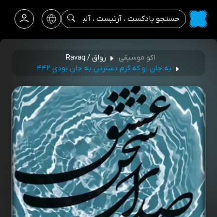
اکو موسیقی
رواق / Ravaq
به جان او که گرم دسترس به جان بودی ۴۴۲