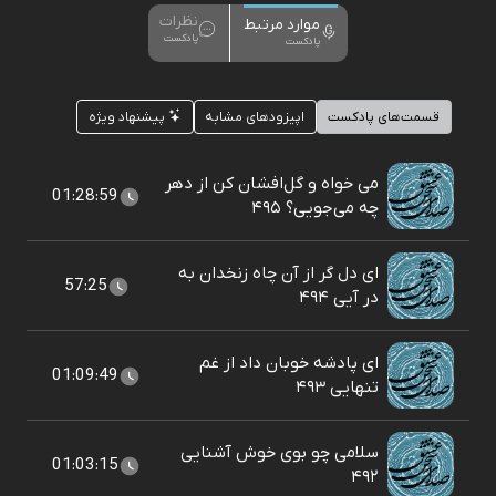
نظرات
موارد مرتبط
پادکست
پادکست
قسمت‌های پادکست
اپیزودهای مشابه
پیشنهاد ویژه
می خواه و گل‌افشان کن از دهر
01:28:59
چه می‌جویی؟ ۴۹۵
ای دل گر از آن چاه زنخدان به
57:25
در آیی ۴۹۴
ای پادشه خوبان داد از غم
01:09:49
تنهایی ۴۹۳
سلامی چو بوی خوش آشنایی
01:03:15
۴۹۲