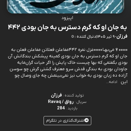
اپیزود
به جان او که گرم دسترس به جان بودی ۴۴۲
فرزآن
-
۹ تیر ۱۴۰۵
|
0 : دنبال کننده
«««««🍷می‌بهـا»»»»»غزل نمره ۴۴۲مفاعلن فعلاتن مفاعلن فعلن به
جان او که گرم دسترس به جان بودی کمينه پيشکش بندگانش آن
بودی بگفتمی که بها چيست خاک پايش را اگر حيات گران‌مايه
جاودان بودی به بندگی قدش سرو معترف گشتی گرش چو سوسن
آزاده ده زبان بودی به خواب نيز نمی‌بينمش چه جای وصال چو
اين
ادامه...
فرزآن
تولید کننده :
رواق / Ravaq
سریال :
284
بازدید :
اشتراک‌گذاری در تلگرام