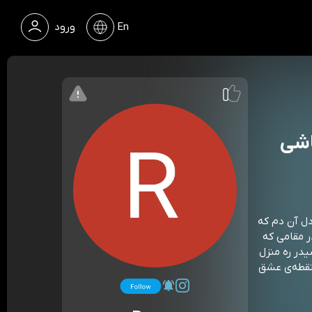
En
ورود
اشی
ن فعلنای دل آن دم که
 مقامی که
در ره منزل
نقطه‌ی عشق