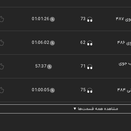
۴۸۷
73
01:01:26
۴۸۶
62
01:06:02
لب جوی
57:37
71
۴۸
75
01:00:05
مشاهده همه قسمت‌ها ▼