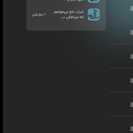
شراب تلخ می‌خواهم
1 سال قبل
که مردافکن ب...