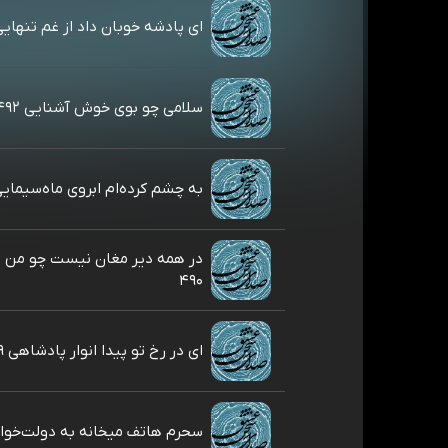
ای پادشه خوبان داد از غم تنهایی ۹۳
سلامی چو بوی خوش آشنایی ۴۹۲
به چشم کرده‌ام ابروی ماه‌سیمایی ۱
در همه دیر مغان نیست چو من 
۴۹۰
ای در رخ تو پیدا انوار پادشاهی ۴۸۹
سحرم هاتف میخانه به دولت‌خواهی 