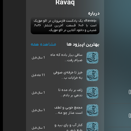
Ravaq
درباره
«Ravaq» یک پادکست فارسی‌زبان در اکو موزیک
است با ۶۰۶ قسمت. آخرین انتشار: ۲۰۲۶.
شنیدن و دانلود آنلاین در اکو موزیک.
بهترین اپیزود ها
مشاهده همه
ساقی بیار باده که ماه
1 سال قبل
صیام رفت...
خیز تا خرقه‌ی صوفی
11 ماه قبل
به خرابات ب...
زلف بر باد مده تا
1 سال قبل
ندهی بر بادم...
مجمع خوبی و لطف
1 سال قبل
است عذار چو مه...
کنار آب و پای بید و
1 سال قبل
طبع شعر و ...