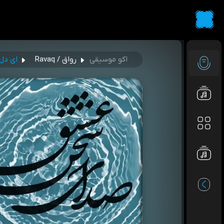
اکو موسیقی
رواق / Ravaq
ای دل 