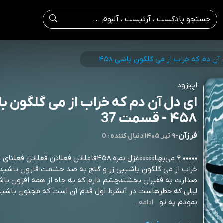
آن دم که خراب از می گلگون باشی ۴۵۸
اپیزود
ای دل آن دم که خراب از می گلگون ب
۴۵۸ - قسمت 37
فرزآن
-
۹ تیر ۱۴۰۵
|
0 : دنبال کننده
«««««🍷می‌بهـا»»»»»غزل نمره ۴۵۸فاعلاتن فعلاتن فعلات
خراب از می گلگون باشیبی زر و گنج به صد حشمت قارون باشیدر
صدارت به فقيران بخشندچشم دارم که به جاه از همه افزون باشی
ليلی که خطرهاست در آنشرط اول قدم آن است که مجنون باشی
نمودم به تو
ادامه...