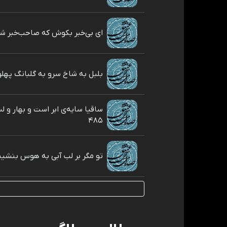
ای بی‌خبر بکوش که صاحب‌خبر شوی 
بلبل به شاخ سرو به گلبانگ پهلوی 
ساقیا سایه‌ی ابر است و بهار و 
۴۸۵
تو مگر بر لب آبی به هوس بنشينی ۴