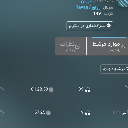
فرزآن
تولید کننده :
رواق / Ravaq
سریال :
149
بازدید :
اشتراک‌گذاری در تلگرام
موارد مرتبط
نظرات
پادکست
پادکست
پیشنهاد ویژه
ه
01:28:59
39
 ۴۹۴
19
57:25