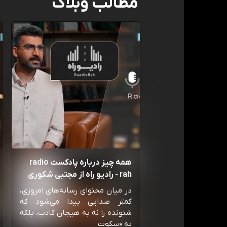
مطالب وبلاگ
همه چیز درباره پادکست radio
rah - رادیو راه از مجتبی شکوری
در میان محتوای رسانه‌های امروزی،
کمتر صدایی پیدا می‌شود که
شنونده را نه به هیجان کاذب، بلکه
به «سکوت