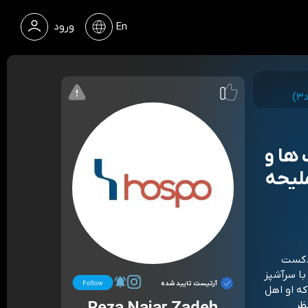
En
ورود
ک ها و
لیحه
ادکست
با سرآشپز
آرتیست تایید شده
که او اهل
ظر