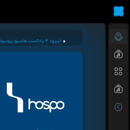
اپیزود ۳ پادکست هاسپو پروبیوتیک ها و باکتری ها دوست خوب ما همراه با ملیحه حبیبی (فصل ۲ اپیزود۳)