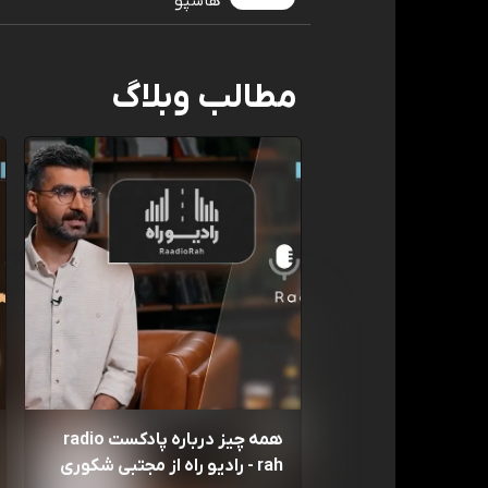
هاسپو
مطالب وبلاگ
همه چیز درباره پادکست radio
rah - رادیو راه از مجتبی شکوری