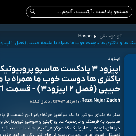
اکو موسیقی
Hospo
اپیزود
اپیزود ۳ پادکست هاسپو پروبیوتی
باکتری ها دوست خوب ما همراه با م
حبیبی (فصل ۲ اپیزود۳) - قسمت 1
Reza Najar Zadeh
-
۱۰ مرداد ۱۴۰۳
|
0 : دنبال کننده
سفر به دنیای سوشی با یک سرآشپز حرفه‌ای!در این قسمت از پ
هاسپو، به فرهنگ و تاریخچه غذای ژاپنی و سوشی می‌پردازیم و 
حرفه‌ای، لوبومیر هاپونیک، گفت‌وگو می‌کنیم. جالب است بدانید 
لهستان است اما در بهترین رستوران‌های لندن کار می‌کند و زیر ن