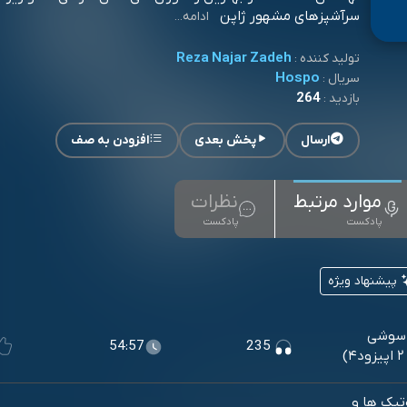
سرآشپزهای مشهور ژاپن
ادامه...
Reza Najar Zadeh
تولید کننده :
Hospo
سریال :
264
بازدید :
ارسال
پخش بعدی
افزودن به صف
موارد مرتبط
نظرات
پادکست
پادکست
پیشنهاد ویژه
ای سوشی
54:57
235
یوتیک ها و