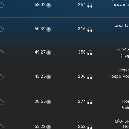
ا ملیحه
264
58:02
اه با محمد
50:39
316
ی جمشید
49:27
356
سپو جا برای دسر (dessert
دی آتشکاری)/Hospo Podcast
206
43:25
E
رال تهرانی)/Hospo
274
38:55
Podc
یر ترش
Hospo
252
53:22