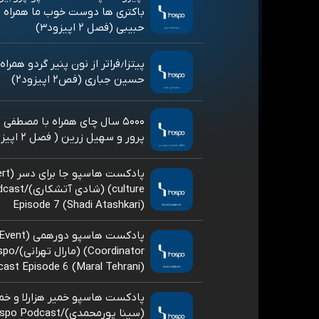
باکتری ها دوست خوب ما همراه ب
حبیبی (فصل ۲ اپیزود۳)
پیتزا٫فراتر از نون پنیر گردو همر
حسین جباری (فص۲ اپیزود۲)
۵۰۰۰ سال چای همراه با مصطف
پرور و سهیل زرین ( فصل ۲ اپیزود ۱)
پادکست ها
culture) (شا
Episode 7 (Shadi Atashkari)
پادکست هاسپو دورهمی (vent
Coordinator) (ما
ast Episode 6 (Maral Tehrani)
پادکست هاسپو خمیر هزارلا و خم
(سینا پورمحمدی)/ Podcast