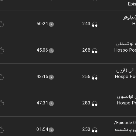
Epi
یلوفر
Ho
243
50:21
ک نوشیدنی
Hospo Podcast Ep
268
45:06
انی (آرین
Hospo Podca
256
43:15
 فرانسوی
Hospo Podcast 
283
47:31
Episode 0 - Hospo podcast introduction/
عرفی پادکست
250
01:54