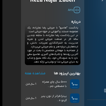
Reza Najar Zadeh
Arts
درباره
پادکست "هاسپو" با میزبانی رضا نجارزاده، یک
مجموعه مستند و آموزشی در حوزه میزبانی است.
در این پادکست، رضا نجارزاده، با سابقه چندین
ساله کار در صنعت میزبانی لندن و تجربه
مدیریت، به اشتراک‌گذاری تجربیات، دانش، و
ایده‌هایش درباره هنر و علم میزبانی می‌پردازد.
از مصاحبه با مهمانان متخصص تا بحث در مورد
آخرین روندها و تکنیک‌های آشپزی، هاسپو سعی
دارد تا به شنوندگان خود، یک نگاه عمیق و جذاب
به دنیای میزبانی٫غذا و نوشیدنی ارائه دهد.
بهترین اپیزود ها
مشاهده همه
۵۰۰۰ سال چای همراه
1 سال قبل
با مصطفی جم...
پیتزا٫فراتر از نون پنیر
1 سال قبل
گردو ه...