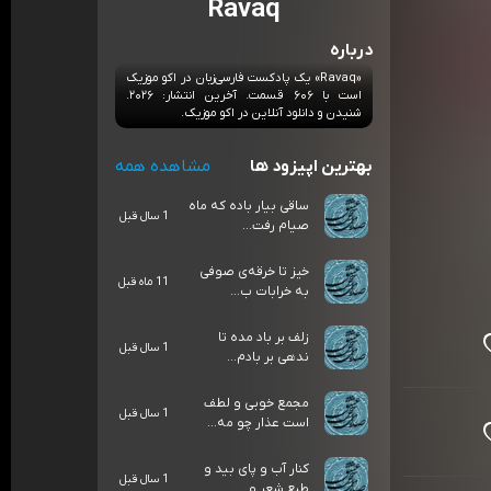
Ravaq
درباره
«Ravaq» یک پادکست فارسی‌زبان در اکو موزیک
است با ۶۰۶ قسمت. آخرین انتشار: ۲۰۲۶.
شنیدن و دانلود آنلاین در اکو موزیک.
بهترین اپیزود ها
مشاهده همه
ساقی بیار باده که ماه
1 سال قبل
صیام رفت...
خیز تا خرقه‌ی صوفی
11 ماه قبل
به خرابات ب...
زلف بر باد مده تا
1 سال قبل
ندهی بر بادم...
مجمع خوبی و لطف
1 سال قبل
است عذار چو مه...
کنار آب و پای بید و
1 سال قبل
طبع شعر و ...