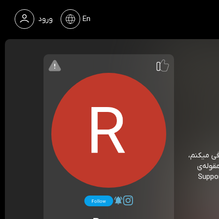
En
ورود
فی میکنم،
قوله‌ی
Support this  —