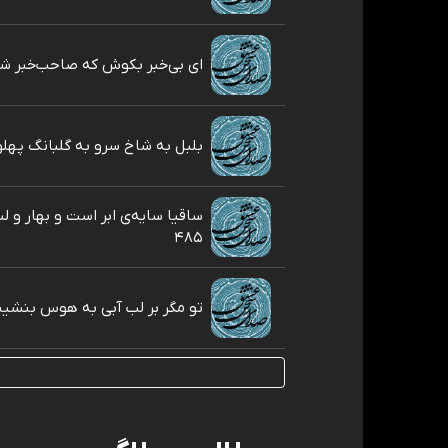
ای بی‌خبر بکوش که صاحب‌خبر شوی 
بلبل به شاخ سرو به گلبانگ پهلوی 
ساقیا سایه‌ی ابر است و بهار و 
۴۸۵
تو مگر بر لب آبی به هوس بنشينی ۴