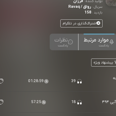
فرزآن
تولید کننده :
رواق / Ravaq
سریال :
158
بازدید :
اشتراک‌گذاری در تلگرام
موارد مرتبط
نظرات
پادکست
پادکست
پیشنهاد ویژه
ه
01:28:59
39
 ۴۹۴
18
57:25