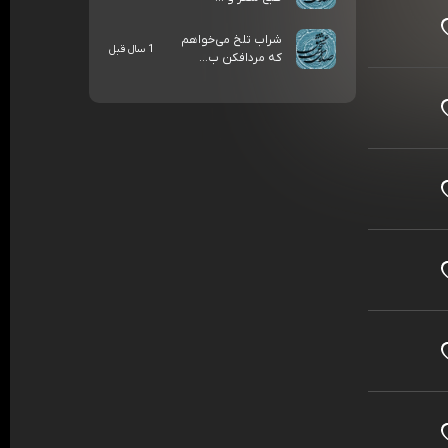
شراب تلخ می‌خواهم
1 سال قبل
که مردافکن ب...