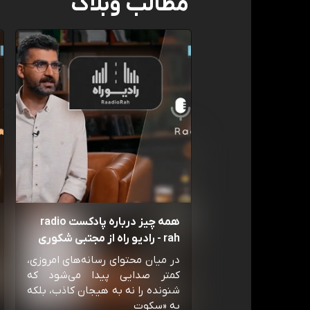
مطالب وبلاگ
همه چیز درباره پادکست radio
rah - رادیو راه از مجتبی شکوری
در میان محتوای رسانه‌های امروزی،
کمتر صدایی پیدا می‌شود که
شنونده را نه به هیجان کاذب، بلکه
به «سکوت