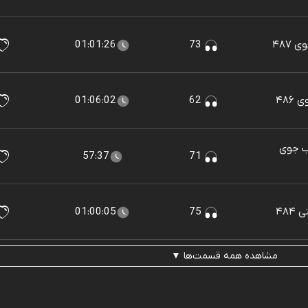
۴۸۷
73
01:01:26
۴۸۶
62
01:06:02
لب جوی
57:37
71
۴۸
75
01:00:05
مشاهده همه قسمت‌ها ▼