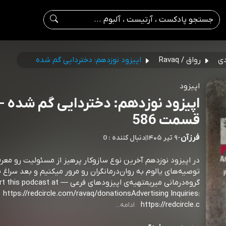
دی
رواق / Ravaq
اپیزود نوزدهم: دختردایی گم شده
اپیزود
اپیزود نوزدهم: دختردایی گم شده -
قسمت 586
فرزآن
-
۹ تیر ۱۴۰۵
|
0 : دنبال کننده
در اپیزود نوزدهم آخرین نوع سازوکار پرهیز از مسئولیت رو معر
توصیه‌های یالوم به روان‌درمانگران رو مرور میکنیم و بعد سراغ م
گروه‌درمانی میریمتهیه‌ی اپیزودهای فرعی podcast at
https://redcircle.com/ravaq/donationsAdvertising Inquiries:
https://redcircle.c
ادامه...