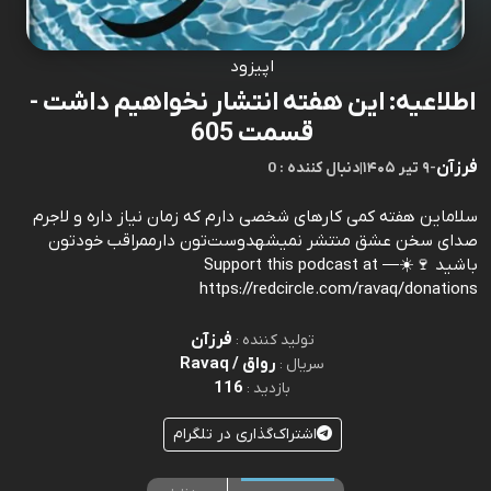
اپیزود
اطلاعیه: این هفته انتشار نخواهیم داشت -
قسمت 605
فرزآن
-
۹ تیر ۱۴۰۵
|
0 : دنبال کننده
سلاماین هفته کمی کارهای شخصی دارم که زمان نیاز داره و لاجرم
صدای سخن عشق منتشر نمیشهدوست‌تون دارممراقب خودتون
باشید 🍷☀️Support this podcast at —
https://redcircle.com/ravaq/donations
فرزآن
تولید کننده :
رواق / Ravaq
سریال :
116
بازدید :
اشتراک‌گذاری در تلگرام