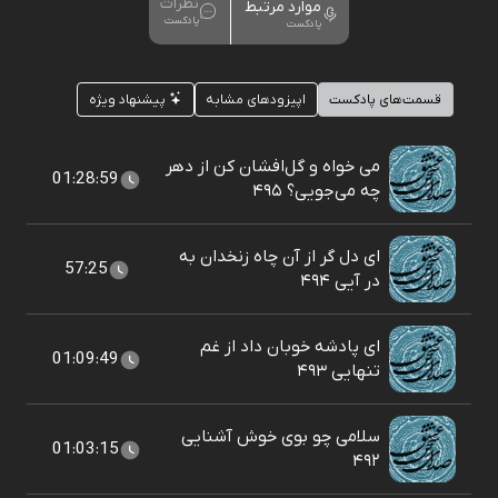
نظرات
موارد مرتبط
پادکست
پادکست
قسمت‌های پادکست
اپیزودهای مشابه
پیشنهاد ویژه
می خواه و گل‌افشان کن از دهر
01:28:59
چه می‌جویی؟ ۴۹۵
ای دل گر از آن چاه زنخدان به
57:25
در آیی ۴۹۴
ای پادشه خوبان داد از غم
01:09:49
تنهایی ۴۹۳
سلامی چو بوی خوش آشنایی
01:03:15
۴۹۲