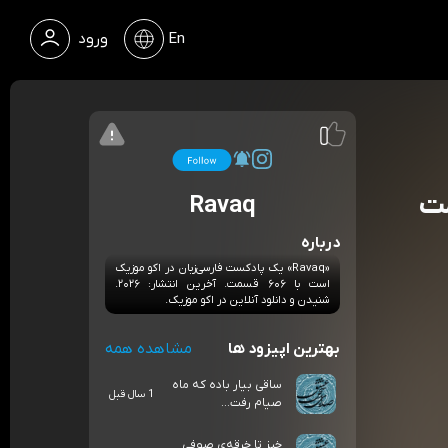
En
ورود
مت
Ravaq
درباره
«Ravaq» یک پادکست فارسی‌زبان در اکو موزیک
است با ۶۰۶ قسمت. آخرین انتشار: ۲۰۲۶.
شنیدن و دانلود آنلاین در اکو موزیک.
بهترین اپیزود ها
مشاهده همه
ساقی بیار باده که ماه
1 سال قبل
صیام رفت...
خیز تا خرقه‌ی صوفی