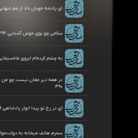
ای پادشه خوبان داد از غم تنهایی ۹۳
سلامی چو بوی خوش آشنایی ۴۹۲
به چشم کرده‌ام ابروی ماه‌سیمایی ۱
در همه دیر مغان نیست چو من 
۴۹۰
ای در رخ تو پیدا انوار پادشاهی ۴۸۹
سحرم هاتف میخانه به دولت‌خواهی 