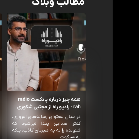
مطالب وبلاگ
همه چیز درباره پادکست radio
rah - رادیو راه از مجتبی شکوری
در میان محتوای رسانه‌های امروزی،
کمتر صدایی پیدا می‌شود که
شنونده را نه به هیجان کاذب، بلکه
به «سکوت