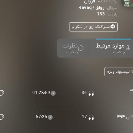
فرزآن
تولید کننده :
رواق / Ravaq
سریال :
153
بازدید :
اشتراک‌گذاری در تلگرام
موارد مرتبط
نظرات
پادکست
پادکست
پیشنهاد ویژه
ه
01:28:59
36
 ۴۹۴
17
57:25