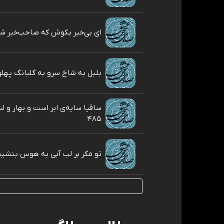
ای بی‌خبر بکوش که صاحب‌خبر شوی 
بلبل به شاخ سرو به گلبانگ پهلوی 
ساقیا سایه‌ی ابر است و بهار و 
۴۸۵
تو مگر بر لب آبی به هوس بنشينی ۴