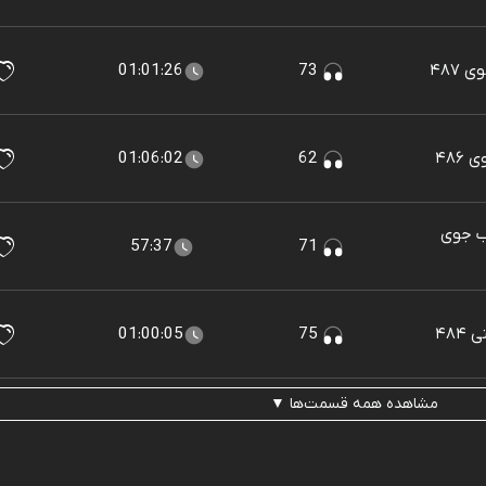
۴۸۷
73
01:01:26
۴۸۶
62
01:06:02
لب جوی
57:37
71
۴۸
75
01:00:05
مشاهده همه قسمت‌ها ▼