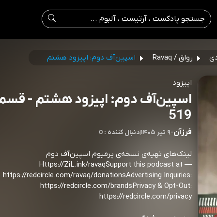
دی
رواق / Ravaq
اسپین‌آف دوم: اپیزود هشتم
اپیزود
اسپین‌آف دوم: اپیزود هشتم - قس
519
فرزآن
-
۹ تیر ۱۴۰۵
|
0 : دنبال کننده
لینک‌های تهیه‌ی نسخه‌ی پرمیوم اسپین‌آف دوم
Https://ZiL.ink/ravaqSupport this podcast at —
https://redcircle.com/ravaq/donationsAdvertising Inquiries:
https://redcircle.com/brandsPrivacy & Opt-Out:
https://redcircle.com/privacy