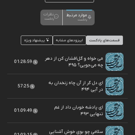
نظرات
موارد مرتبط
پادکست
پادکست
قسمت‌های پادکست
اپیزودهای مشابه
پیشنهاد ویژه
می خواه و گل‌افشان کن از دهر
01:28:59
چه می‌جویی؟ ۴۹۵
ای دل گر از آن چاه زنخدان به
57:25
در آیی ۴۹۴
ای پادشه خوبان داد از غم
01:09:49
تنهایی ۴۹۳
سلامی چو بوی خوش آشنایی