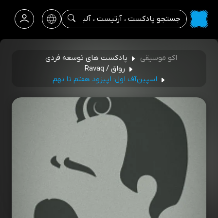
اکو موسیقی
پادکست های توسعه فردی
رواق / Ravaq
اسپین‌آف اول: اپیزود هفتم تا نهم