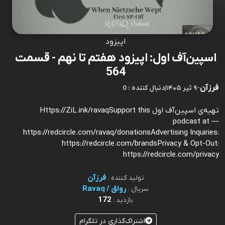
اپیزود
اسپین‌آف اول: اپیزود هفتم تا نهم - قسمت
564
فرزآن
-
۹ تیر ۱۴۰۵
|
0 : دنبال کننده
تهیه‌ی اسپین‌آف اول Https://ZiL.ink/ravaqSupport this
podcast at —
https://redcircle.com/ravaq/donationsAdvertising Inquiries:
https://redcircle.com/brandsPrivacy & Opt-Out:
https://redcircle.com/privacy
فرزآن
تولید کننده :
رواق / Ravaq
سریال :
172
بازدید :
اشتراک‌گذاری در تلگرام