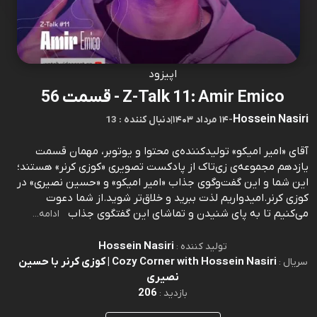
اپیزود
Z-Talk 11: Amir Emico - قسمت 56
Hossein Nasiri
-
۱۴ مرداد ۱۴۰۳
|
13 : دنبال کننده
آقای «امیر امیکو» تولیدکننده‌ی محتوا و یوتوبر، مهمان قسمت
یازدهم مجموعه‌ی زی‌تاک از پادکست تصویری «کوزی کرنر» هستند؛
این شما و این گفت‌وگوی جذاب «امیر امیکو» و «حسین نصیری» در
کوزی کرنر.امیدواریم لذت ببرید و خلاق‌تر شوید.از شما دعوت
می‌کنیم تا به پای شنیدن و تماشای این گفتگوی جذاب
ادامه...
Hossein Nasiri
تولید کننده :
Cozy Corner with Hossein Nasiri | کوزی کرنر با حسین
سریال :
نصیری
206
بازدید :