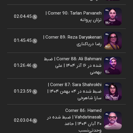
Corner 90: Tarlan Parvaneh |
02:04:45
ترلان پروانه
Corner 89: Reza Daryakenari |
01:45:45
رضا دریاکناری
Corner 88: Ali Bahmani | ضبط
شده در ۱۶ آذر ۱۴۰۴ | علی
01:26:46
بهمنی
Corner 87: Sara Shahrokhi |
ضبط شده در ۰۴ بهمن ۱۴۰۴ |
01:23:59
سارا شاهرخی
Corner 86: Hamed
Vahdatinasab | ضبط شده در
02:03:04
۲۰ آبان ۱۴۰۴ | حامد
وحدتی‌نسب