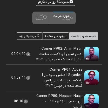
اشتراک‌گذاری در تلگرام
نظرات
موارد مرتبط
پادکست
پادکست
قسمت‌های پادکست
اپیزودهای مشابه
پیشنهاد ویژه
Corner PP02: Amin Matin |
امین متین | پادکست ساعت
02:04:29
صفر | ضبط شده در بهمن ۱۴۰۴
Corner PP01: Abbas
Seyedein | عباس سیدین |
01:59:41
پادکست پرسه و بی‌پلاس |
ضبط شده در بهمن ۱۴۰۴
Corner PP00: Hossein Nasiri
| پرونده‌ی ویژه‌ی پادکست
08:10
فارسی