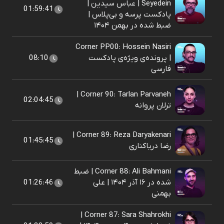
Seyedein | عباس سیدین |
01:59:41
پادکست پرسه و بی‌پلاس |
ضبط شده در بهمن ۱۴۰۴
Corner PP00: Hossein Nasiri
| پرونده‌ی ویژه‌ی پادکست
08:10
فارسی
Corner 90: Tarlan Parvaneh |
02:04:45
ترلان پروانه
Corner 89: Reza Daryakenari |
01:45:45
رضا دریاکناری
Corner 88: Ali Bahmani | ضبط
شده در ۱۶ آذر ۱۴۰۴ | علی
01:26:46
بهمنی
Corner 87: Sara Shahrokhi |