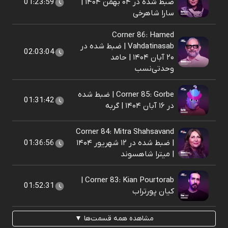
ضبط شده در ۰۴ بهمن ۱۴۰۴ |
01:23:59
سارا شاهرخی
Corner 86: Hamed
Vahdatinasab | ضبط شده در
02:03:04
۲۰ آبان ۱۴۰۴ | حامد
وحدتی‌نسب
Corner 85: Gorbe | ضبط شده
01:31:42
در ۱۶ آبان ۱۴۰۴ | گربه
Corner 84: Mitra Shahsavand
| ضبط شده در ۱۲ شهریور ۱۴۰۴
01:36:56
| میترا شاهسوند
Corner 83: Kian Pourtorab |
01:52:31
کیان پورتراب
مشاهده همه قسمت‌ها ▼