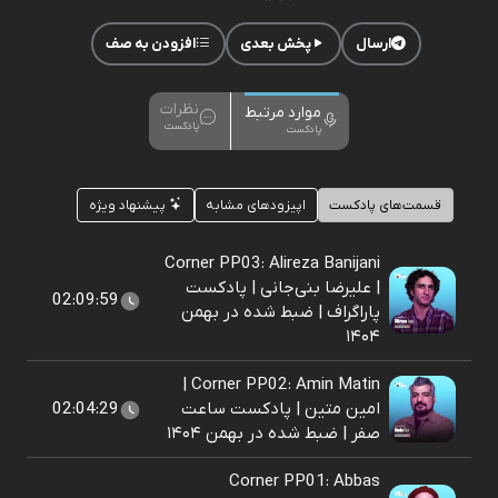
ارسال
پخش بعدی
افزودن به صف
نظرات
موارد مرتبط
پادکست
پادکست
قسمت‌های پادکست
اپیزودهای مشابه
پیشنهاد ویژه
Corner PP03: Alireza Banijani
| علیرضا بنی‌جانی | پادکست
02:09:59
پاراگراف | ضبط شده در بهمن
۱۴۰۴
Corner PP02: Amin Matin |
امین متین | پادکست ساعت
02:04:29
صفر | ضبط شده در بهمن ۱۴۰۴
Corner PP01: Abbas