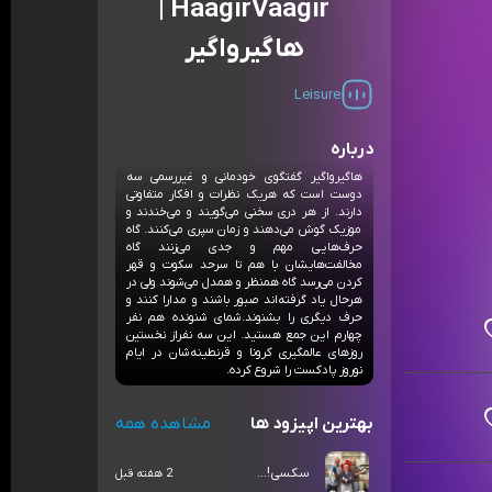
HaagirVaagir |
هاگیرواگیر
Leisure
درباره
هاگیرواگیر گفتگوی خودمانی و غیررسمی سه
دوست است که هریک نظرات و افکار متفاوتی
دارند. از هر دری سخنی می‌گویند و می‌خندند و
موزیک گوش می‌دهند و زمان سپری می‌کنند. گاه
حرف‌هایی مهم و جدی می‌زنند گاه
مخالفت‌هایشان با هم تا سرحد سکوت و قهر
کردن می‌رسد گاه همنظر و همدل می‌شوند ولی در
هرحال یاد گرفته‌اند صبور باشند و مدارا کنند و
حرف دیگری را بشنوند.شمای شنونده هم نفر
چهارم این جمع هستید. این سه نفراز نخستین
روزهای عالمگیری کرونا و قرنطینه‌شان در ایام
نوروز پادکست را شروع کرده.
بهترین اپیزود ها
مشاهده همه
سکسی!...
2 هفته قبل