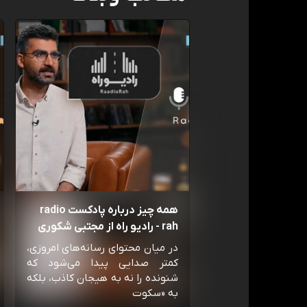
همه چیز درباره پادکست radio
rah - رادیو راه از مجتبی شکوری
در میان محتوای رسانه‌های امروزی،
کمتر صدایی پیدا می‌شود که
شنونده را نه به هیجان کاذب، بلکه
به «سکوت