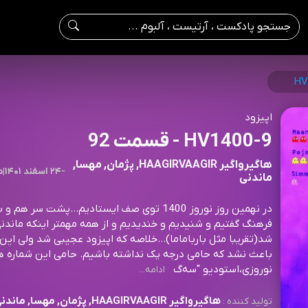
HV
اپیزود
HV1400-9 - قسمت 92
هاگیرواگیر HAAGIRVAAGIR, پژمان, مهسا,
-
۲۴ اسفند ۱۴۰۱
|
0
ماندنی
در نهمین روز نوروز 1400 توی صف ایستادیم...پشت سر هم و
فرهنگ گفتیم و شنیدیم و خندیدیم و از همه مهمتر اینکه ماند
شد(تقریبا مثل بارباماما)...خلاصه که اپیزود عجیبی شد ولی ای
باعث نشد که حامی درجه یک نداشته باشیم. حامی این شماره ها
نوروزی،استودیو "سه‌گ
ادامه...
هاگیرواگیر HAAGIRVAAGIR, پژمان, مهسا, ماندنی
تولید کننده :