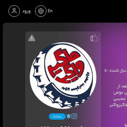
En
ورود
 : دنبال کننده
 بعد از
نی عوض
ن عجیبی
گیرواگیر