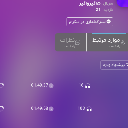
هاگیرواگیر
سریال :
21
بازدید :
اشتراک‌گذاری در تلگرام
موارد مرتبط
نظرات
پادکست
پادکست
پیشنهاد ویژه
01:49:37
16
01:49:58
103