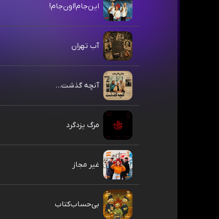
این‌جام!اون‌جام!
آب تهران
آنچه گذشت...
مرگ یزدگرد
غیر مجاز
بی‌حساب‌کتاب