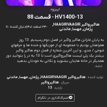
اپیزود
HV1400-13 - قسمت 88
هاگیرواگیر HAAGIRVAAGIR,
-
۲۴ اسفند ۱۴۰۱
|
0 : دنبال کننده
پژمان, مهسا, ماندنی
به پایان ماراتن هاگیر واگیر در فصل دوم رسیدیم. 13 روز
همراهتان بودیم با مجموعه ای از موزیکها و خنده ها و حرفهای
شوخی / جدی...و این آخرین شماره از فصل دوم هاگیر واگیر
بیشتر یک پلی لیست هاگیرواگیری است تا 13 به در را بتوانید دور
همدیگر در خانه هایتان بشنوید و تکانی به خودتان بدهید
ادامه...
هاگیرواگیر HAAGIRVAAGIR, پژمان, مهسا, ماندنی
تولید کننده :
هاگیرواگیر
سریال :
13
بازدید :
اشتراک‌گذاری در تلگرام