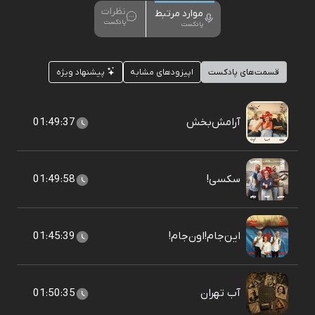
نظرات
موارد مرتبط
پادکست
پادکست
قسمت‌های پادکست
اپیزودهای مشابه
پیشنهاد ویژه
آرامش‌بخش
01:49:37
سکسی!
01:49:58
این‌جام!اون‌جام!
01:45:39
آب تهران
01:50:35