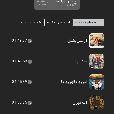
نظرات
موارد مرتبط
پادکست
پادکست
قسمت‌های پادکست
اپیزودهای مشابه
پیشنهاد ویژه
آرامش‌بخش
01:49:37
سکسی!
01:49:58
این‌جام!اون‌جام!
01:45:39
آب تهران
01:50:35