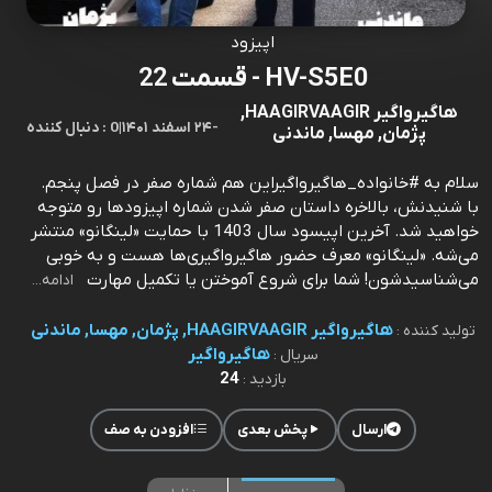
اپیزود
HV-S5E0 - قسمت 22
هاگیرواگیر HAAGIRVAAGIR,
-
۲۴ اسفند ۱۴۰۱
|
0 : دنبال کننده
پژمان, مهسا, ماندنی
سلام به #خانواده_هاگیرواگیراین هم شماره صفر در فصل پنجم.
با شنیدنش، بالاخره داستان صفر شدن شماره اپیزودها رو متوجه
خواهید شد. آخرین اپیسود‌ سال 1403 با حمایت «لینگانو» منتشر
می‌شه. «لینگانو» معرف حضور هاگیرواگیری‌ها هست و به خوبی
می‌شناسیدشون! شما برای شروع آموختن یا تکمیل مهارت‌
ادامه...
هاگیرواگیر HAAGIRVAAGIR, پژمان, مهسا, ماندنی
تولید کننده :
هاگیرواگیر
سریال :
24
بازدید :
ارسال
پخش بعدی
افزودن به صف