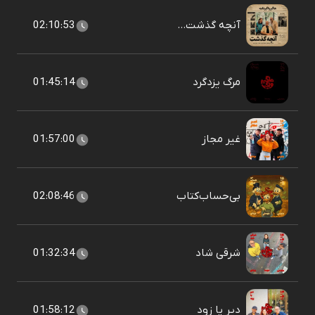
آنچه گذشت...
02:10:53
مرگ یزدگرد
01:45:14
غیر مجاز
01:57:00
بی‌حساب‌کتاب
02:08:46
شرقی شاد
01:32:34
دیر یا زود
01:58:12