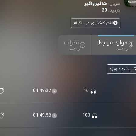
هاگیرواگیر
سریال :
20
بازدید :
اشتراک‌گذاری در تلگرام
موارد مرتبط
نظرات
پادکست
پادکست
پیشنهاد ویژه
01:49:37
16
01:49:58
103