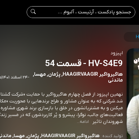
H
اپیزود
HV-S4E9 - قسمت 54
هاگیرواگیر HAAGIRVAAGIR, پژمان, مهسا,
-
۲۴ اسفند ۱۴۰۱
|
0
ماندنی
نهمین اپیزود از فصل چهارم هاگیرواگیر با حمایت «شرکت گشتار
شد.شرکتی که به عنوان مشاور و طراح برندهایی با محوریت «مکا
میکنن و به مشتریانشون در خلق یا بازسازی برند شهری مشاوره 
فعالیت‌های جالب، نوگرا، پیشرو و پُر کاربردشون که در مسیر زندگ
شهروندان تاثیر
ادامه...
هاگیرواگیر HAAGIRVAAGIR, پژمان, مهسا, ماندنی
تولید کننده :