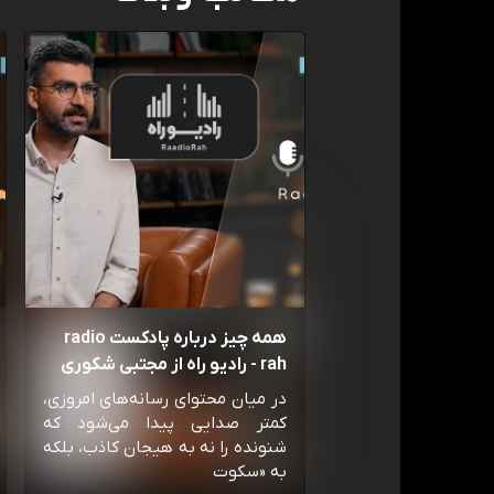
همه چیز درباره پادکست radio
rah - رادیو راه از مجتبی شکوری
در میان محتوای رسانه‌های امروزی،
کمتر صدایی پیدا می‌شود که
شنونده را نه به هیجان کاذب، بلکه
به «سکوت