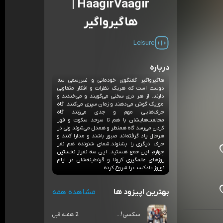
HaagirVaagir |
هاگیرواگیر
Leisure
درباره
هاگیرواگیر گفتگوی خودمانی و غیررسمی سه
دوست است که هریک نظرات و افکار متفاوتی
دارند. از هر دری سخنی می‌گویند و می‌خندند و
موزیک گوش می‌دهند و زمان سپری می‌کنند. گاه
حرف‌هایی مهم و جدی می‌زنند گاه
مخالفت‌هایشان با هم تا سرحد سکوت و قهر
کردن می‌رسد گاه همنظر و همدل می‌شوند ولی در
هرحال یاد گرفته‌اند صبور باشند و مدارا کنند و
حرف دیگری را بشنوند.شمای شنونده هم نفر
چهارم این جمع هستید. این سه نفراز نخستین
روزهای عالمگیری کرونا و قرنطینه‌شان در ایام
نوروز پادکست را شروع کرده.
بهترین اپیزود ها
مشاهده همه
سکسی!...
2 هفته قبل