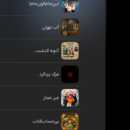
این‌جام!اون‌جام!
آب تهران
آنچه گذشت...
مرگ یزدگرد
غیر مجاز
بی‌حساب‌کتاب