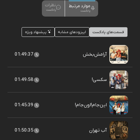
نظرات
موارد مرتبط
پادکست
پادکست
قسمت‌های پادکست
اپیزودهای مشابه
پیشنهاد ویژه
آرامش‌بخش
01:49:37
سکسی!
01:49:58
این‌جام!اون‌جام!
01:45:39
آب تهران
01:50:35