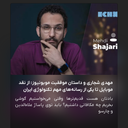
مهدی شجاری و داستان موفقیت موبونیوز: از نقد
موبایل تا یکی از رسانه‌‌های مهم تکنولوژی ایران
یادتان هست قدیم‌ترها وقتی می‌خواستیم گوشی
بخریم چه مکافاتی داشتیم؟ باید توی پاساژ علاءالدین
و چارسو