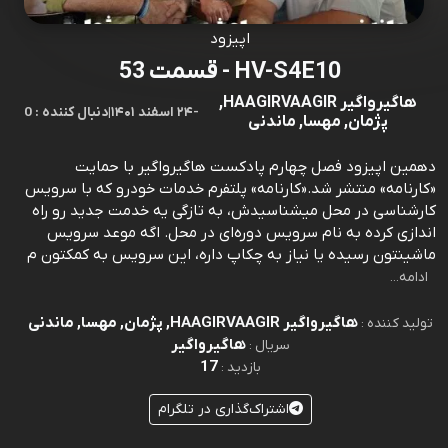
اپیزود
HV-S4E10 - قسمت 53
هاگیرواگیر HAAGIRVAAGIR,
-
۲۴ اسفند ۱۴۰۱
|
0 : دنبال کننده
پژمان, مهسا, ماندنی
دهمین اپیزود فصل چهارم پادکست هاگیرواگیر با حمایت
«کارنامه» منتشر شد.«کارنامه» پلتفرم خدمات خودرو که با سرویس
کارشناسی در محل میشناسیدش، به تازگی یه خدمت جدید رو راه
اندازی کرده به نام سرویس دوره‌ای در محل. اگه موعد سرویس
ماشینتون رسیده یا نیاز به چکاپ داره، این سرویس به کمکتون م
ادامه...
هاگیرواگیر HAAGIRVAAGIR, پژمان, مهسا, ماندنی
تولید کننده :
هاگیرواگیر
سریال :
17
بازدید :
اشتراک‌گذاری در تلگرام