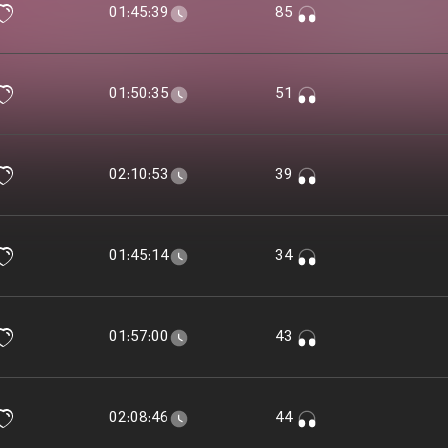
01:45:39
85
01:50:35
51
02:10:53
39
01:45:14
34
01:57:00
43
02:08:46
44