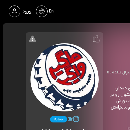
En
ورود
 : دنبال کننده
 معمار،
شون رو در
ت پوزش
وندیم!مثل