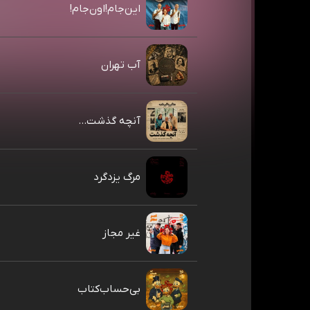
این‌جام!اون‌جام!
آب تهران
آنچه گذشت...
مرگ یزدگرد
غیر مجاز
بی‌حساب‌کتاب