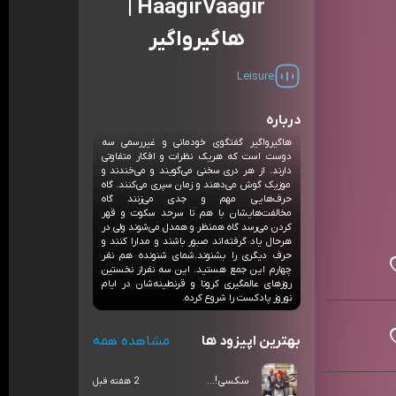
HaagirVaagir |
هاگیرواگیر
Leisure
درباره
هاگیرواگیر گفتگوی خودمانی و غیررسمی سه
دوست است که هریک نظرات و افکار متفاوتی
دارند. از هر دری سخنی می‌گویند و می‌خندند و
موزیک گوش می‌دهند و زمان سپری می‌کنند. گاه
حرف‌هایی مهم و جدی می‌زنند گاه
مخالفت‌هایشان با هم تا سرحد سکوت و قهر
کردن می‌رسد گاه همنظر و همدل می‌شوند ولی در
هرحال یاد گرفته‌اند صبور باشند و مدارا کنند و
حرف دیگری را بشنوند.شمای شنونده هم نفر
چهارم این جمع هستید. این سه نفراز نخستین
روزهای عالمگیری کرونا و قرنطینه‌شان در ایام
نوروز پادکست را شروع کرده.
بهترین اپیزود ها
مشاهده همه
سکسی!...
2 هفته قبل