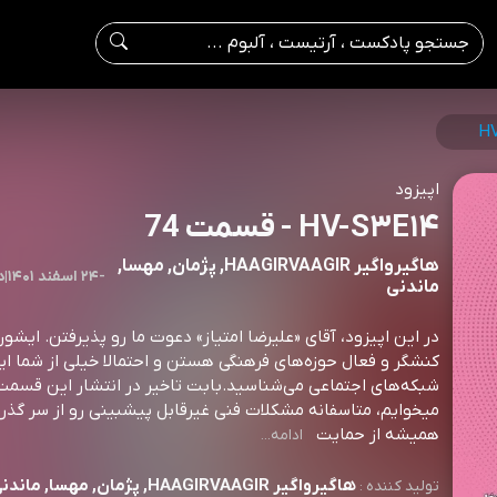
HV
اپیزود
HV-S۳E۱۴ - قسمت 74
هاگیرواگیر HAAGIRVAAGIR, پژمان, مهسا,
-
۲۴ اسفند ۱۴۰۱
|
0
ماندنی
در این اپیزود، آقای «علیرضا امتیاز» دعوت ما رو پذیرفتن. ایشون
کنشگر و فعال حوزه‌های فرهنگی هستن و احتمالا خیلی از شما ای
شبکه‌های اجتماعی می‌شناسید.بابت تاخیر در انتشار این قسم
میخوایم، متاسفانه مشکلات فنی غیرقابل پیشبینی رو از سر گذر
همیشه از حمایت
ادامه...
هاگیرواگیر HAAGIRVAAGIR, پژمان, مهسا, ماندنی
تولید کننده :