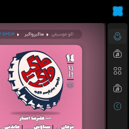
اکو موسیقی
هاگیرواگیر
-S۳E۱۴