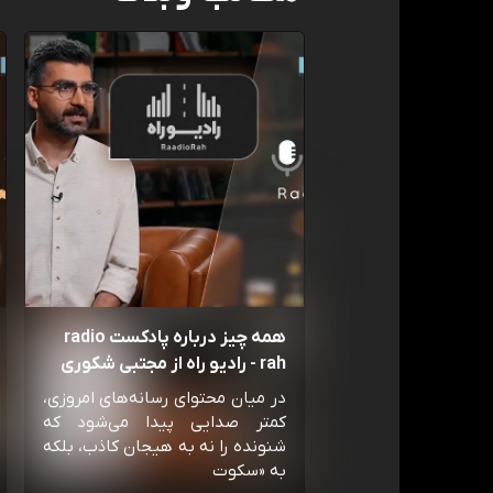
همه چیز درباره پادکست radio
rah - رادیو راه از مجتبی شکوری
در میان محتوای رسانه‌های امروزی،
کمتر صدایی پیدا می‌شود که
شنونده را نه به هیجان کاذب، بلکه
به «سکوت