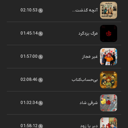
آنچه گذشت...
02:10:53
مرگ یزدگرد
01:45:14
غیر مجاز
01:57:00
بی‌حساب‌کتاب
02:08:46
شرقی شاد
01:32:34
دیر یا زود
01:58:12