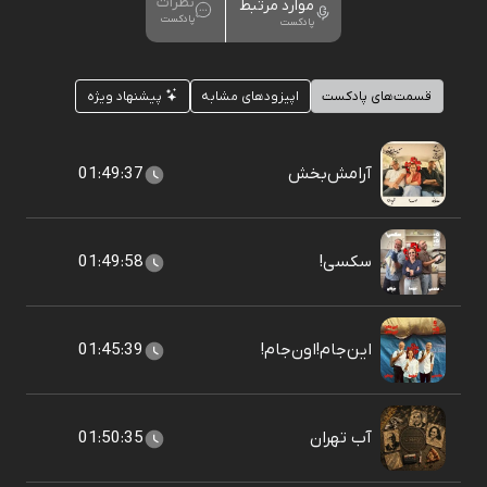
نظرات
موارد مرتبط
پادکست
پادکست
قسمت‌های پادکست
اپیزودهای مشابه
پیشنهاد ویژه
آرامش‌بخش
01:49:37
سکسی!
01:49:58
این‌جام!اون‌جام!
01:45:39
آب تهران
01:50:35