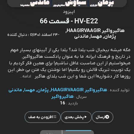
اپیزود
HV-E22 - قسمت 66
هاگیرواگیر HAAGIRVAAGIR,
-
۲۴ اسفند ۱۴۰۱
|
0 : دنبال کننده
پژمان, مهسا, ماندنی
مگه میشه بیخیال شب یلدا شد؟ یلدا یکی از آیینهای بسیار مهم
در تاریخ و فرهنگ ایرانه. ما به عنوان پادکست هاگیرواگیر٬
میخواستیم از این مناسبت غافل نباشیم! برای همین فکر کردیم با
یک توییت تبریک قالش رو بکنیم! اما نوشتن یک متن بی خطر٬ این
روزها کار دشواریه! این شما و این شب یلدای هاگیر
ادامه...
هاگیرواگیر HAAGIRVAAGIR, پژمان, مهسا, ماندنی
تولید کننده :
هاگیرواگیر
سریال :
16
بازدید :
ارسال
پخش بعدی
افزودن به صف