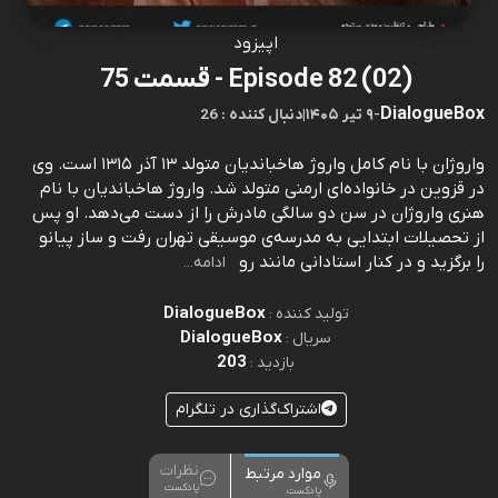
اپیزود
Episode 82 (02) - قسمت 75
DialogueBox
-
۹ تیر ۱۴۰۵
|
26 : دنبال کننده
واروژان با نام کامل واروژ هاخباندیان متولد ۱۳ آذر ۱۳۱۵ است. وی
در قزوین در خانواده‌ای ارمنی متولد شد. واروژ هاخباندیان با نام
هنری واروژان در سن دو سالگی مادرش را از دست می‌دهد. او پس
از تحصیلات ابتدایی به مدرسه‌ی موسیقی تهران رفت و ساز پیانو
را برگزید و در کنار استادانی مانند رو
ادامه...
DialogueBox
تولید کننده :
DialogueBox
سریال :
203
بازدید :
اشتراک‌گذاری در تلگرام
نظرات
موارد مرتبط
پادکست
پادکست