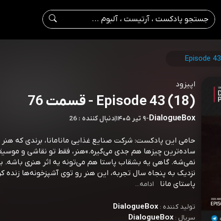
Episode 43
اپیزود
Episode 43 (18) - قسمت 76
DialogueBox
-
۹ تیر ۱۴۰۵
|
26 : دنبال کننده
حامی این پادکست: شرکت صنایع غذایی مانامانا، برندی که هنر ر
ساده‌ترین چیزها هم جدی می‌گیره.»هنر، فقط تو نقاشی و موسی
نمی‌شه. گاهی یه بشقاب پاستا هم می‌تونه یه اثر هنری باشه. برند
نزدیک به پنجاه سال تجربه، این هنر رو توی آشپزخونه‌ها زنده کر
پاستای مانا
ادامه...
DialogueBox
تولید کننده :
DialogueBox
سریال :