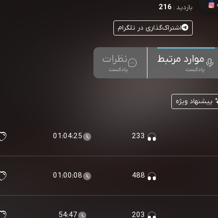
216
بازدید :
اشتراک‌گذاری در تلگرام
موارد مرتبط
نظرات
پادکست
پادکست
پیشنهاد ویژه
01:04:25
233
01:00:08
488
54:47
203