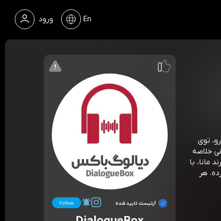
En
ورود
و، توی
قی خلاصه
 مانا، با
ده. هر
آرتیست تایید شده