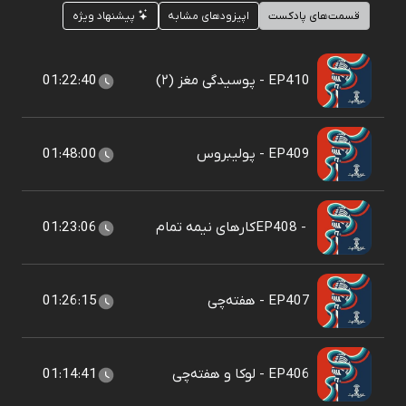
قسمت‌های پادکست
اپیزودهای مشابه
پیشنهاد ویژه
EP410 - پوسیدگی مغز (۲)
01:22:40
EP409 - پولیبروس
01:48:00
EP408 - ‎کارهای نیمه تمام
01:23:06
EP407 - هفته‌چی
01:26:15
EP406 - لوکا و هفته‌چی
01:14:41