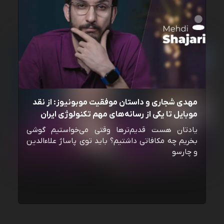
مهدی شجاری و داستان موفقیت موبونیوز: از نقد
موبایل تا یکی از رسانه‌‌های مهم تکنولوژی ایران
یادتان هست قدیم‌ترها وقتی می‌خواستیم گوشی
بخریم چه مکافاتی داشتیم؟ باید توی پاساژ علاءالدین
و چارسو