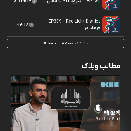
EP400 - اپیزود ۴۰۰ با ایمان
01:14:49
EP399 - Red Light District
49:13
فرهاد در
مشاهده همه قسمت‌ها ▼
مطالب وبلاگ