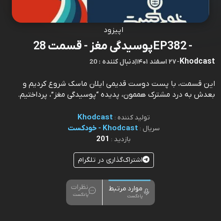
اپیزود
EP382 - ‎پوسیدگی مغز - قسمت 28
Khodcast
-
۲۷ اسفند ۱۴۰۱
|
20 : دنبال کننده
این قسمت، با پست دوست قدیمی ایلان ماسک شروع کردیم و
بعدش به درد مشترک هممون، پدیده “پوسیدگی مغز”، پرداختیم.
Khodcast
تولید کننده :
Khodcast - خودکست
سریال :
201
بازدید :
اشتراک‌گذاری در تلگرام
نظرات
موارد مرتبط
پادکست
پادکست