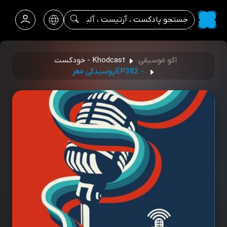
اکو موسیقی
Khodcast - خودکست
EP382 - ‎پوسیدگی مغز