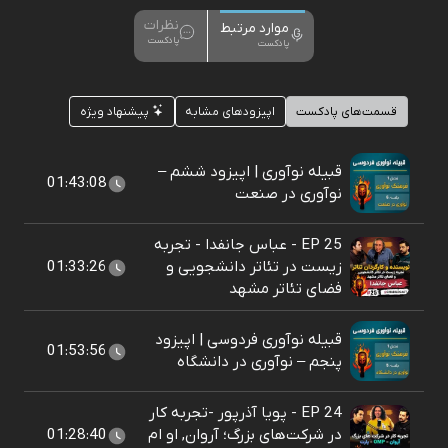
نظرات
موارد مرتبط
پادکست
پادکست
قسمت‌های پادکست
اپیزودهای مشابه
پیشنهاد ویژه
قبیله نوآوری | اپیزود ششم –
01:43:08
نوآوری در صنعت
EP 25 - عباس جانفدا - تجربه
زیست در تئاتر دانشجویی و
01:33:26
فضای تئاتر مشهد
قبیله نوآوری فردوسی | اپیزود
01:53:56
پنجم – نوآوری در دانشگاه
EP 24 - پویا آذرپور -تجربه کار
در شرکت‌های بزرگ؛ آروان, او ام
01:28:40