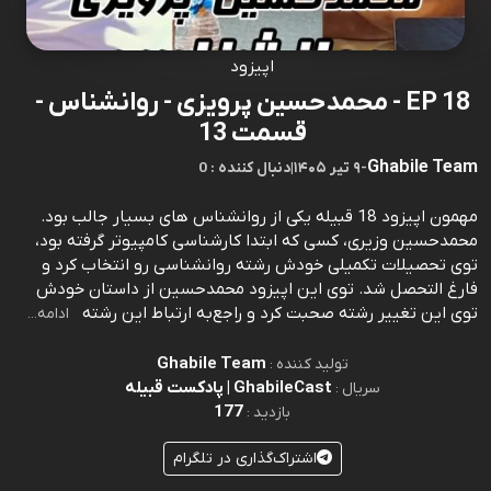
اپیزود
EP 18 - محمدحسین پرویزی - روانشناس -
قسمت 13
Ghabile Team
-
۹ تیر ۱۴۰۵
|
0 : دنبال کننده
مهمون اپیزود 18 قبیله یکی از روانشناس های بسیار جالب بود.
محمدحسین وزیری، کسی که ابتدا کارشناسی کامپیوتر گرفته بود،
توی تحصیلات تکمیلی خودش رشته روانشناسی رو انتخاب کرد و
فارغ التحصل شد. توی این اپیزود محمدحسین از داستان خودش
توی این تغییر رشته صحبت کرد و راجع‌به ارتباط این رشته
ادامه...
Ghabile Team
تولید کننده :
GhabileCast | پادکست قبیله
سریال :
177
بازدید :
اشتراک‌گذاری در تلگرام