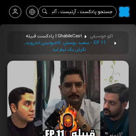
اکو موسیقی
GhabileCast | پادکست قبیله
EP 11 - سعید یوسفی. کامیونیتی اندروید,
نگرش یک تیم لید