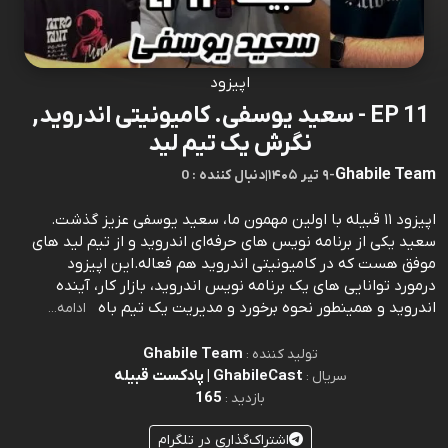
اپیزود
EP 11 - سعید یوسفی. کامیونیتی اندروید,
نگرش یک تیم لید
Ghabile Team
-
۹ تیر ۱۴۰۵
|
0 : دنبال کننده
اپيزود ١١ قبيله با اولين مهمون ما، سعيد يوسفی عزيز گذشت.
سعيد يكی از برنامه نويس های حرفه‌ای اندرويد و از تیم لید های
موفق هست كه در كاميونيتی اندرويد هم فعاله.اين اپيزود
درمورد توانايی های يک برنامه نويس اندرويد، بازار كار، آينده
اندرويد و همينطور نحوه برخورد و مديريت یک تيم باه
ادامه...
Ghabile Team
تولید کننده :
GhabileCast | پادکست قبیله
سریال :
165
بازدید :
اشتراک‌گذاری در تلگرام