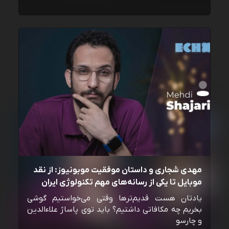
مهدی شجاری و داستان موفقیت موبونیوز: از نقد
موبایل تا یکی از رسانه‌‌های مهم تکنولوژی ایران
یادتان هست قدیم‌ترها وقتی می‌خواستیم گوشی
بخریم چه مکافاتی داشتیم؟ باید توی پاساژ علاءالدین
و چارسو