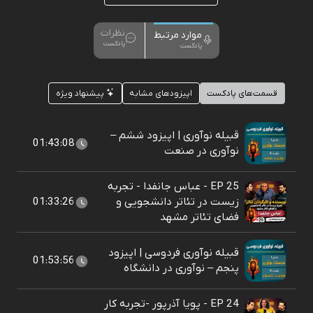
نظرات
موارد مرتبط
پادکست
پادکست
قسمت‌های پادکست
اپیزودهای مشابه
پیشنهاد ویژه
قبیله نوآوری | اپیزود ششم –
01:43:08
نوآوری در صنعت
EP 25 - عباس جانفدا - تجربه
زیست در تئاتر دانشجویی و
01:33:26
فضای تئاتر مشهد
قبیله نوآوری فردوسی | اپیزود
01:53:56
پنجم – نوآوری در دانشگاه
EP 24 - پویا آذرپور -تجربه کار