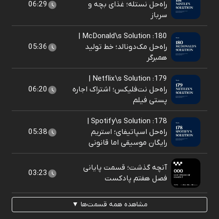
راه‌حل نستله؛ غذای بچه و
06:29
سرباز
180: McDonald\s Solution |
راه‌حل مک‌دونالد؛ خط تولید
05:36
همبرگر
179: Netflix\s Solution |
راه‌حل نت‌فلیکس؛ اشتراک اجاره
06:20
پستی فیلم
178: Spotify\s Solution |
راه‌حل اسپاتیفای؛ استریم
05:38
رایگان موسیقی اما قانونی
آنچه گذشت؛ قسمت پایانی
03:23
فصل هفتم پادکست
مشاهده همه قسمت‌ها ▼