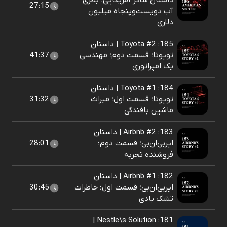
داستان ساکر آمریکایی؛ بطری
27:15
آب دویست‌و‌پنجاه میلیون
دلاری
185: Toyota #2 | داستان
تویوتا؛ قسمت دوم؛ مهندسی
41:37
یک امپراتوری
184: Toyota #1 | داستان
تویوتا؛ قسمت اول؛ میراث
31:32
ماشین بافندگی
183: Airbnb #2 | داستان
ایربی‌ان‌بی؛ قسمت دوم؛
28:01
فروشنده تجربه
182: Airbnb #1 | داستان
ایربی‌ان‌بی؛ قسمت اول؛ خاطرات
30:45
تشک بادی
181: Nestle\s Solution |