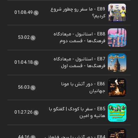
E89 - ما سفر رو چطور شروع
01:08:49
کردیم؟
E88 - استانبول - میعادگاه
53:02
فرهنگ‌ها - قسمت دوم
E87 - استانبول - میعادگاه
01:04:18
فرهنگ‌ها - قسمت اول
E86 - دور آتش با مونا
56:03
جهانیان
E85 - سفر با کودک | گفتگو با
01:27:26
هانیه و امین
E84 - دور آتش با سحر فراهانی
44:16