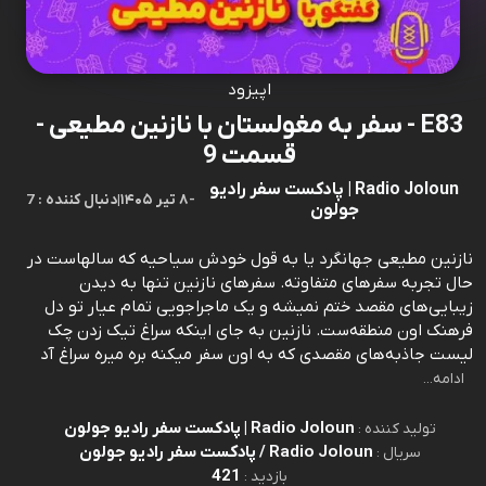
اپیزود
E83 - سفر به مغولستان با نازنین مطیعی -
قسمت 9
Radio Joloun | پادکست سفر رادیو
-
۸ تیر ۱۴۰۵
|
7 : دنبال کننده
جولون
نازنین مطیعی جهانگرد یا به قول خودش سیاحیه که سالهاست در
حال تجربه سفرهای متفاوته. سفرهای نازنین تنها به دیدن
زیبایی‌های مقصد ختم نمیشه و یک ماجراجویی تمام عیار تو دل
فرهنک اون منطقه‌ست. نازنین به جای اینکه سراغ تیک زدن چک
لیست جاذبه‌های مقصدی که به اون سفر میکنه بره میره سراغ آد
ادامه...
Radio Joloun | پادکست سفر رادیو جولون
تولید کننده :
Radio Joloun / پادکست سفر رادیو جولون
سریال :
421
بازدید :