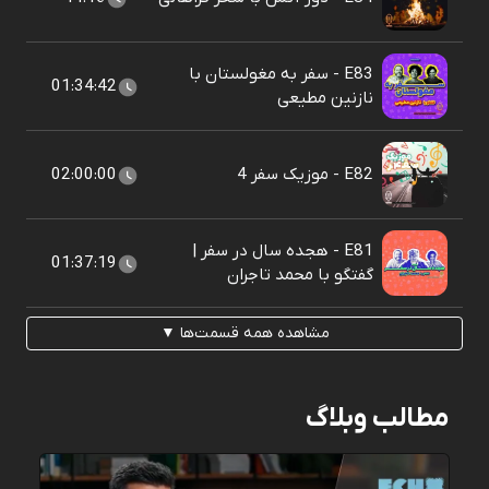
E83 - سفر به مغولستان با
01:34:42
نازنین مطیعی
E82 - موزیک سفر 4
02:00:00
E81 - هجده سال در سفر |
01:37:19
گفتگو با محمد تاجران
مشاهده همه قسمت‌ها ▼
مطالب وبلاگ