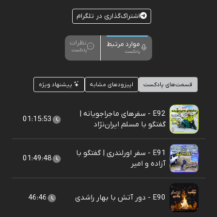
اشتراک‌گذاری در تلگرام
نظرات
موارد مرتبط
پادکست
پادکست
قسمت‌های پادکست
اپیزودهای مشابه
پیشنهاد ویژه
E92 - سفرهای ماجراجویانه |
01:15:53
گفتگو با مسلم ایران‌نژاد
E91 - سفر اورلندری | گفتگو با
01:49:48
آزاده و امیر
E90 - دور آتش با بهار راشدی
46:46