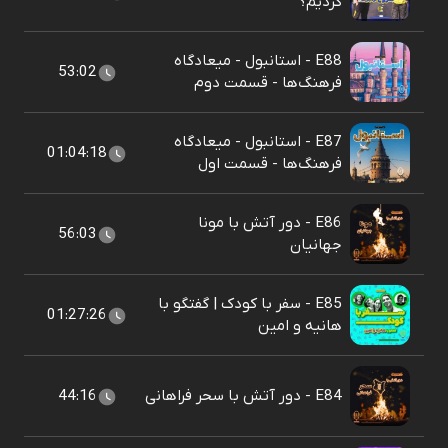
کردیم؟
E88 - استانبول - میعادگاه
53:02
فرهنگ‌ها - قسمت دوم
E87 - استانبول - میعادگاه
01:04:18
فرهنگ‌ها - قسمت اول
E86 - دور آتش با مونا
56:03
جهانیان
E85 - سفر با کودک | گفتگو با
01:27:26
هانیه و امین
E84 - دور آتش با سحر فراهانی
44:16