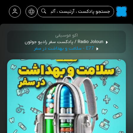
اکو موسیقی
Radio Joloun / پادکست سفر رادیو جولون
E77 - سلامت و بهداشت در سفر