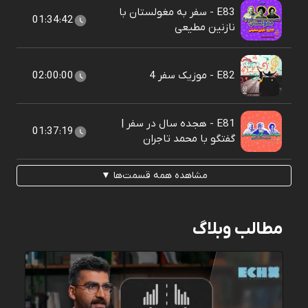
E83 - سفر به مغولستان با
01:34:42
نازنین مطیعی
E82 - موزیک سفر 4
02:00:00
E81 - هجده سال در سفر |
01:37:19
گفتگو با محمد تاجران
مشاهده همه قسمت‌ها ▼
مطالب وبلاگ