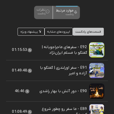
نظرات
موارد مرتبط
پادکست
پادکست
قسمت‌های پادکست
اپیزودهای مشابه
پیشنهاد ویژه
E92 - سفرهای ماجراجویانه |
01:15:53
گفتگو با مسلم ایران‌نژاد
E91 - سفر اورلندری | گفتگو با
01:49:48
آزاده و امیر
E90 - دور آتش با بهار راشدی
46:46
E89 - ما سفر رو چطور شروع
01:08:49