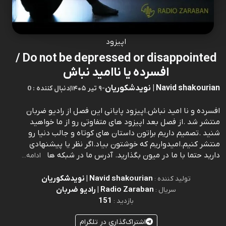
اپیزود
Do not be depressed or disappointed /
افسرده یا ناامید نباش
Navid shakourian | نویدشکوریان
-
۹ تیر ۱۴۰۵
|
0 : دنبال کننده
افسرده و نا امید نباش.اپیزود پایانی این فصل از رادیو ضربان
منتشر شد .از فصل بعد اپیزود های متفاوتی رو از ما خواهید
شنید .تصمیم داریم براتون داستان های کوتاه و جالب دنیا رو
منتشر کنیم.امیدواریم که خوشتون بیاد.اگر نظر یا پیشنهادی
دارید حتما با ما در میون بگذارید. آدرس ما در شبکه ها
ادامه...
Navid shakourian | نویدشکوریان
تولید کننده :
Radio Zaraban | رادیو ضربان
سریال :
151
بازدید :
اشتراک‌گذاری در تلگرام