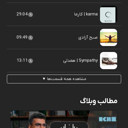
karma | کارما
29:04
صبح آزادی
09:49
Sympathy | همدلی
13:11
مشاهده همه قسمت‌ها ▼
مطالب وبلاگ