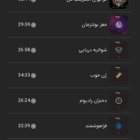
مغز بولتزمان
29:59
شوالیه دریایی
26:58
ژن خوب
34:33
دختران رادیوم
26:24
فراهوشمند
32:39