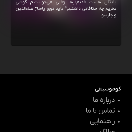
یادتان هست قدیم‌ترها وقتی می‌خواستیم گوشی
بخریم چه مکافاتی داشتیم؟ باید توی پاساژ علاءالدین
و چارسو
اکوموسیقی
درباره ما
تماس با ما
راهنمایی