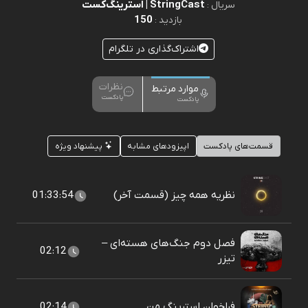
StringCast | استرینگ‌کست
سریال :
150
بازدید :
اشتراک‌گذاری در تلگرام
نظرات
موارد مرتبط
پادکست
پادکست
قسمت‌های پادکست
اپیزودهای مشابه
پیشنهاد ویژه
نظریه همه چیز (قسمت آخر)
01:33:54
فصل دوم جنگ‌های هسته‌ای –
02:12
تیزر
فراخوان استرینگِ‌ من
02:14